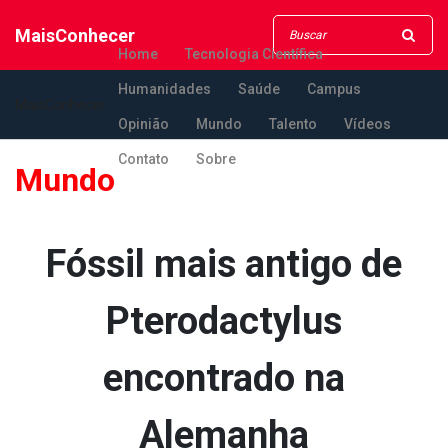
MaisConhecer
Home
Tecnologia Científica
Humanidades
Saúde
Campus
MaisConhecer
Opinião
Mundo
Talento
Vídeos
Contato
Sobre
Mundo
Fóssil mais antigo de
Pterodactylus
encontrado na
Alemanha