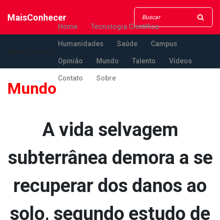
MaisConhecer
Home
Tecnologia Científica
Humanidades
Saúde
Campus
MaisConhecer
Opinião
Mundo
Talento
Vídeos
Contato
Sobre
Mundo
A vida selvagem
subterrânea demora a se
recuperar dos danos ao
solo, segundo estudo de