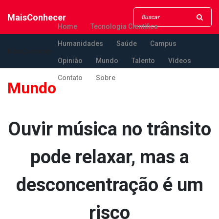
MaisConhecer
Home
Tecnologia Científica
Humanidades
Saúde
Campus
MaisConhecer
Opinião
Mundo
Talento
Vídeos
Contato
Sobre
Mundo
Ouvir música no trânsito
pode relaxar, mas a
desconcentração é um
risco