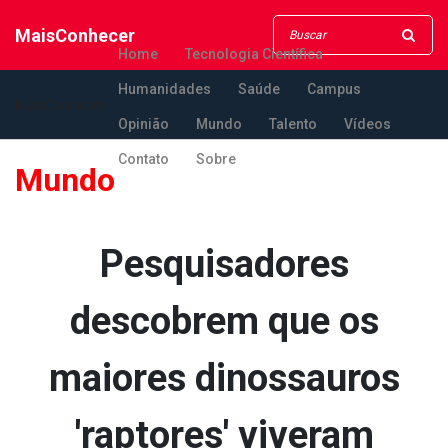
MaisConhecer
Home
Tecnologia Científica
Humanidades
Saúde
Campus
MaisConhecer
Opinião
Mundo
Talento
Vídeos
Contato
Sobre
Mundo
Pesquisadores
descobrem que os
maiores dinossauros
'raptores' viveram