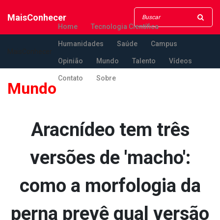
MaisConhecer
Home
Tecnologia Científica
Humanidades
Saúde
Campus
MaisConhecer
Opinião
Mundo
Talento
Vídeos
Contato
Sobre
Mundo
Aracnídeo tem três
versões de 'macho':
como a morfologia da
perna prevê qual versão