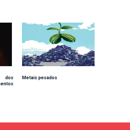
r dos
Metais pesados
mentos