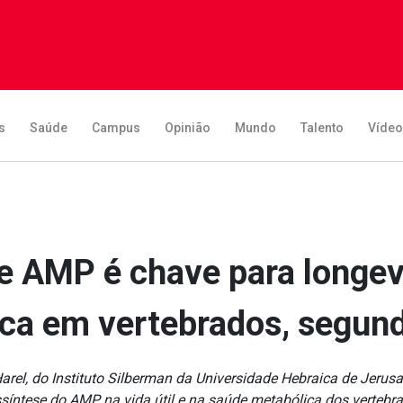
s
Saúde
Campus
Opinião
Mundo
Talento
Víde
de AMP é chave para longev
ca em vertebrados, segun
Harel, do Instituto Silberman da Universidade Hebraica de Jerusa
síntese do AMP na vida útil e na saúde metabólica dos vertebr