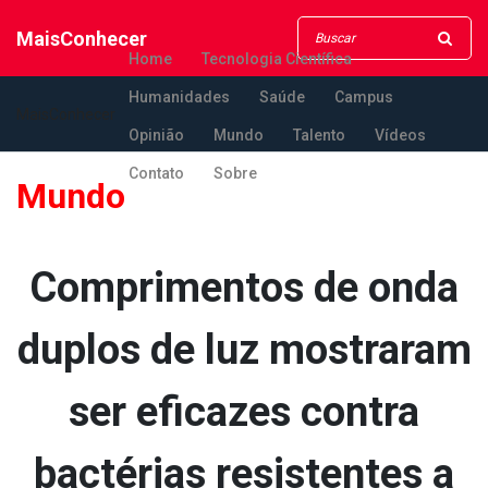
MaisConhecer
Home
Tecnologia Científica
Humanidades
Saúde
Campus
MaisConhecer
Opinião
Mundo
Talento
Vídeos
Contato
Sobre
Mundo
Comprimentos de onda
duplos de luz mostraram
ser eficazes contra
bactérias resistentes a