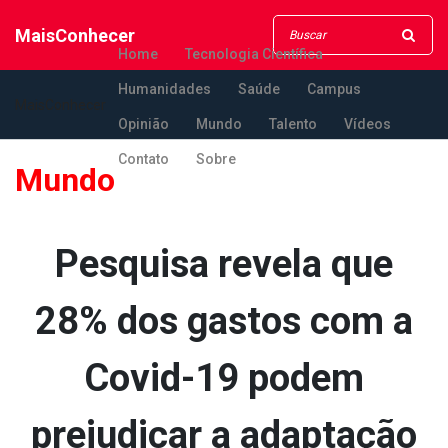
MaisConhecer
Home
Tecnologia Científica
Humanidades
Saúde
Campus
MaisConhecer
Opinião
Mundo
Talento
Vídeos
Contato
Sobre
Mundo
Pesquisa revela que
28% dos gastos com a
Covid-19 podem
prejudicar a adaptação