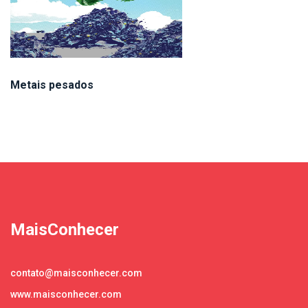
Metais pesados
MaisConhecer
contato@maisconhecer.com
www.maisconhecer.com