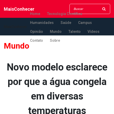
MaisConhecer
Home
Tecnologia Científica
Humanidades
Saúde
Campus
MaisConhecer
Opinião
Mundo
Talento
Vídeos
Contato
Sobre
Mundo
Novo modelo esclarece
por que a água congela
em diversas
temperaturas