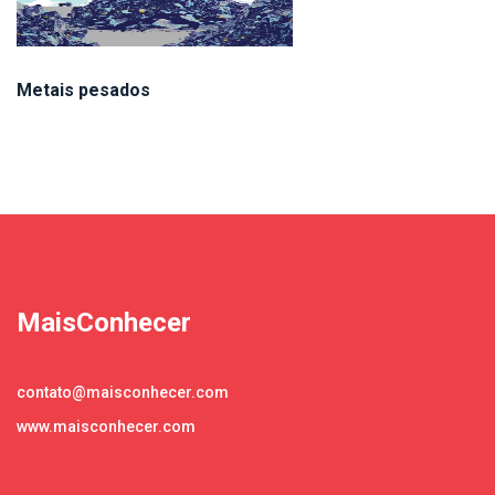
Metais pesados
MaisConhecer
contato@maisconhecer.com
www.maisconhecer.com