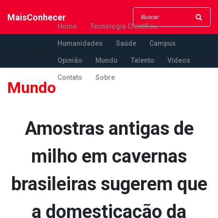
MaisConhecer
Home
Tecnologia Científica
Humanidades
Saúde
Campus
MaisConhecer
Opinião
Mundo
Talento
Vídeos
Contato
Sobre
Mundo
Amostras antigas de
milho em cavernas
brasileiras sugerem que
a domesticação da