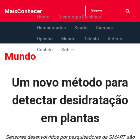
MaisConhecer
Home
Tecnologia Científica
Humanidades
Saúde
Campus
MaisConhecer
Opinião
Mundo
Talento
Vídeos
Contato
Sobre
Mundo
Um novo método para
detectar desidratação
em plantas
Sensores desenvolvidos por pesquisadores da SMART são