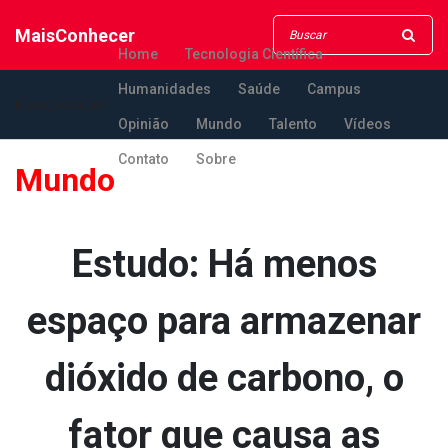
MaisConhecer
Home
Tecnologia Científica
Humanidades
Saúde
Campus
MaisConhecer
Opinião
Mundo
Talento
Vídeos
Contato
Sobre
Mundo
Estudo: Há menos
espaço para armazenar
dióxido de carbono, o
fator que causa as