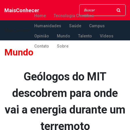
MaisConhecer
Home
Tecnologia Científica
Humanidades
Saúde
Campus
MaisConhecer
Opinião
Mundo
Talento
Vídeos
Contato
Sobre
Mundo
Geólogos do MIT
descobrem para onde
vai a energia durante um
terremoto