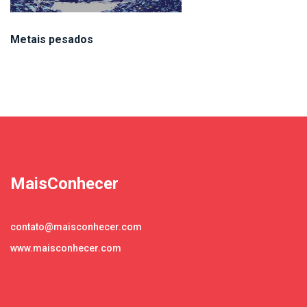
Metais pesados
MaisConhecer
contato@maisconhecer.com
www.maisconhecer.com