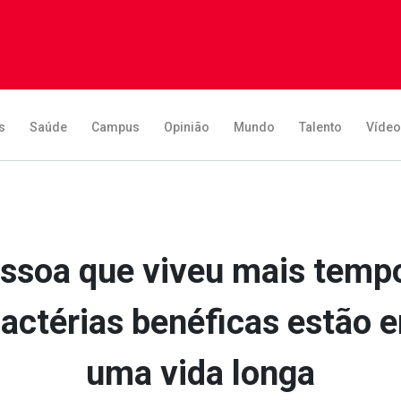
s
Saúde
Campus
Opinião
Mundo
Talento
Víde
essoa que viveu mais temp
bactérias benéficas estão e
uma vida longa