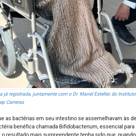
já registrada, juntamente com o Dr. Manel Esteller, do Institu
ep Carreras
ue as bactérias em seu intestino se assemelhavam às d
ctéria benéfica chamada Bifidobacterium, essencial para
ez o resultado mais surpreendente tenha sido que, quan