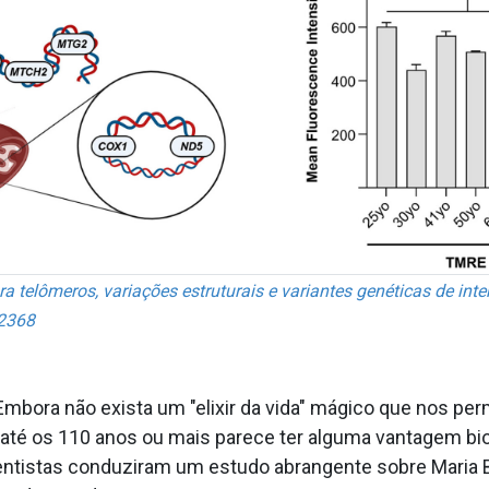
elômeros, variações estruturais e variantes genéticas de intere
02368
mbora não exista um "elixir da vida" mágico que nos per
até os 110 anos ou mais parece ter alguma vantagem bioló
ientistas conduziram um estudo abrangente sobre Maria B