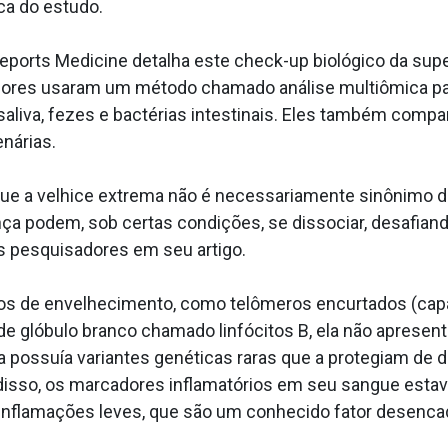
a do estudo.
 Reports Medicine detalha este check-up biológico da sup
ores usaram um método chamado análise multiômica par
 saliva, fezes e bactérias intestinais. Eles também com
nárias.
 que a velhice extrema não é necessariamente sinônimo 
ça podem, sob certas condições, se dissociar, desafia
s pesquisadores em seu artigo.
ros de envelhecimento, como telômeros encurtados (c
de glóbulo branco chamado linfócitos B, ela não aprese
 possuía variantes genéticas raras que a protegiam de 
isso, os marcadores inflamatórios em seu sangue estava
nflamações leves, que são um conhecido fator desencad