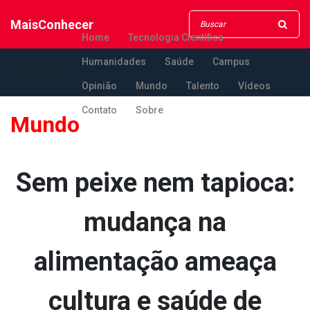
MaisConhecer
Home
Tecnologia Científica
Humanidades
Saúde
Campus
MaisConhecer
Opinião
Mundo
Talento
Vídeos
Contato
Sobre
Mundo
Sem peixe nem tapioca:
mudança na
alimentação ameaça
cultura e saúde de