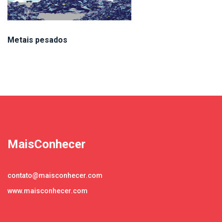
Metais pesados
MaisConhecer
contato@maisconhecer.com
www.maisconhecer.com