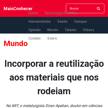
MaisConhecer
Home
Tecnologia Científica
Humanidades
Saúde
Campus
MaisConhecer
Opinião
Mundo
Talento
Vídeos
Contato
Sobre
Mundo
Incorporar a reutilização
aos materiais que nos
rodeiam
No MIT, o metalurgista Diran Apelian, doutor em ciências