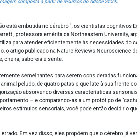
os: Imagem composta a partir de recursos do Adobe Stock.
ão está embutida no cérebro ”, os cientistas cognitivos Ea
arrett , professora emérita da Northeastern University, 
tiliza para atender eficientemente às necessidades do 
ido, o artigo publicado na Nature Reviews Neuroscience
, cheira, saboreia e sente.
ntemente semelhantes para serem consideradas funcion
animal peludo, de quatro patas e que late à sua frente c
orização absorvendo diversas características sensoriai
mportamento — e comparando-as a um protótipo de "cac
ros estímulos sensoriais, você pode então decidir o que
á errado. Em vez disso, eles propõem que o cérebro já 