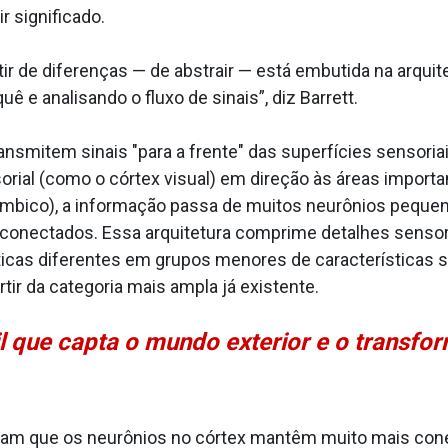
r significado.
ir de diferenças — de abstrair — está embutida na arqui
 e analisando o fluxo de sinais”, diz Barrett.
ansmitem sinais "para a frente" das superfícies sensoriai
ial (como o córtex visual) em direção às áreas importan
ex límbico), a informação passa de muitos neurônios pe
conectados. Essa arquitetura comprime detalhes sensor
icas diferentes em grupos menores de características se
tir da categoria mais ampla já existente.
l que capta o mundo exterior e o transfor
ram que os neurônios no córtex mantêm muito mais con