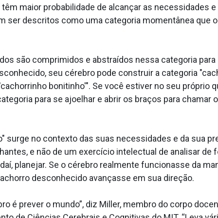
têm maior probabilidade de alcançar as necessidades e os
m ser descritos como uma categoria momentânea que o c
ebidos são comprimidos e abstraídos nessa categoria para
sconhecido, seu cérebro pode construir a categoria "cach
cachorrinho bonitinho'". Se você estiver no seu próprio 
ategoria para se ajoelhar e abrir os braços para chamar o
" surge no contexto das suas necessidades e da sua pre
ntes, e não de um exercício intelectual de analisar de 
ir daí, planejar. Se o cérebro realmente funcionasse da m
achorro desconhecido avançasse em sua direção.
ro é prever o mundo”, diz Miller, membro do corpo docent
o de Ciências Cerebrais e Cognitivas do MIT. “Leva vár