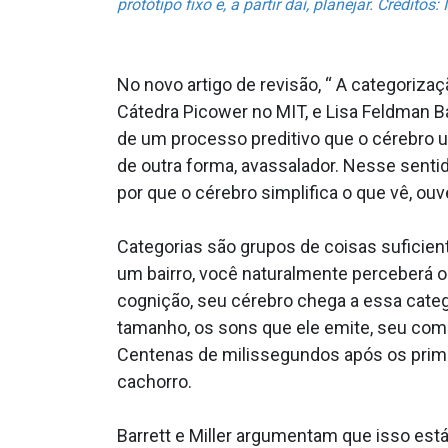
protótipo fixo e, a partir daí, planejar. Crédit
No novo artigo de revisão, “ A categorizaç
Cátedra Picower no MIT, e Lisa Feldman B
de um processo preditivo que o cérebro u
de outra forma, avassalador. Nesse sent
por que o cérebro simplifica o que vê, ouve
Categorias são grupos de coisas suficie
um bairro, você naturalmente perceberá o 
cognição, seu cérebro chega a essa categ
tamanho, os sons que ele emite, seu co
Centenas de milissegundos após os primei
cachorro.
Barrett e Miller argumentam que isso est