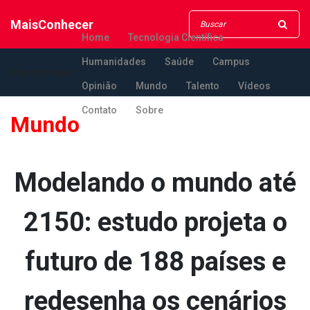
MaisConhecer
Home
Tecnologia Científica
Humanidades
Saúde
Campus
MaisConhecer
Opinião
Mundo
Talento
Vídeos
Contato
Sobre
Mundo
Modelando o mundo até
2150: estudo projeta o
futuro de 188 países e
redesenha os cenários