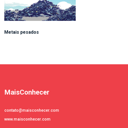
Metais pesados
MaisConhecer
contato@maisconhecer.com
www.maisconhecer.com