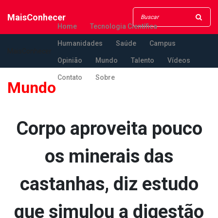
MaisConhecer
Home
Tecnologia Científica
Humanidades
Saúde
Campus
MaisConhecer
Opinião
Mundo
Talento
Vídeos
Contato
Sobre
Mundo
Corpo aproveita pouco
os minerais das
castanhas, diz estudo
que simulou a digestão