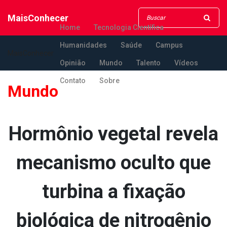
MaisConhecer
Home
Tecnologia Científica
Humanidades
Saúde
Campus
MaisConhecer
Opinião
Mundo
Talento
Vídeos
Contato
Sobre
Mundo
Hormônio vegetal revela
mecanismo oculto que
turbina a fixação
biológica de nitrogênio