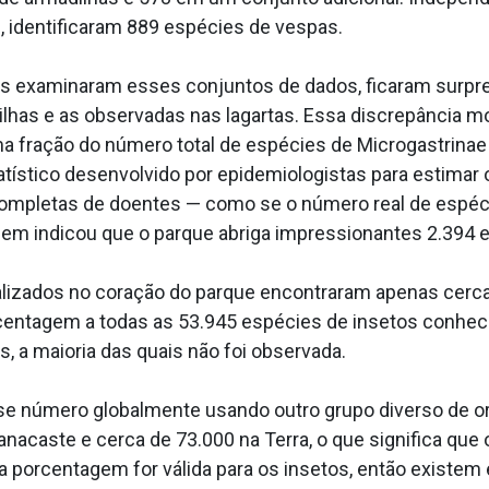
, identificaram 889 espécies de vespas.
as examinaram esses conjuntos de dados, ficaram surpr
ilhas e as observadas nas lagartas. Essa discrepância
fração do número total de espécies de Microgastrinae n
tístico desenvolvido por epidemiologistas para estimar
pletas de doentes — como se o número real de espéci
m indicou que o parque abriga impressionantes 2.394 e
ealizados no coração do parque encontraram apenas cerc
centagem a todas as 53.945 espécies de insetos conhe
, a maioria das quais não foi observada.
e número globalmente usando outro grupo diverso de or
acaste e cerca de 73.000 na Terra, o que significa que o
a porcentagem for válida para os insetos, então existem 