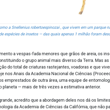
como a Snellenius robertoespinozai , que vivem em um parque n
de espécies de insetos — das quais apenas 1 milhão foram desc
ento a vespas-fada menores que grãos de areia, os in
stituindo o grupo animal mais diverso da Terra. Mas as
o do total de criaturas rastejantes, voadoras e que vive
e nos Anais da Academia Nacional de Ciências (Proceed
cos emprestados de outra área, uma equipe de entomolog
planeta — mais de três vezes a estimativa anterior.
nde, acredito que a abordagem deles nos dá os limites i
mologia da Academia de Ciências da Califórnia, que não p