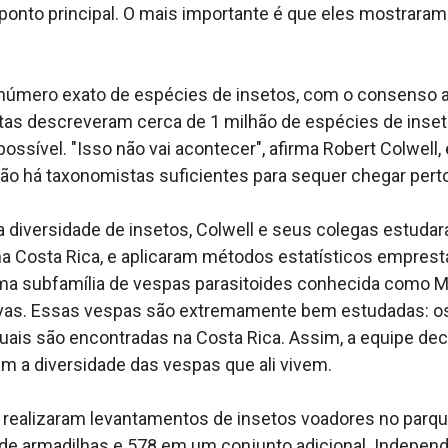
 ponto principal. O mais importante é que eles mostraram
número exato de espécies de insetos, com o consenso an
tas descreveram cerca de 1 milhão de espécies de inset
ssível. "Isso não vai acontecer", afirma Robert Colwell
ão há taxonomistas suficientes para sequer chegar pert
a diversidade de insetos, Colwell e seus colegas estud
na Costa Rica, e aplicaram métodos estatísticos empres
 subfamília de vespas parasitoides conhecida como Mi
vivas. Essas vespas são extremamente bem estudadas: o
uais são encontradas na Costa Rica. Assim, a equipe de
am a diversidade das vespas que ali vivem.
e realizaram levantamentos de insetos voadores no parqu
 de armadilhas e 578 em um conjunto adicional. Indepen