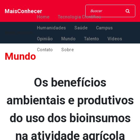
MaisConhecer
Home
Tecnologia Científica
Humanidades
Saúde
Campus
MaisConhecer
Opinião
Mundo
Talento
Vídeos
Contato
Sobre
Mundo
Os benefícios
ambientais e produtivos
do uso dos bioinsumos
na atividade agrícola