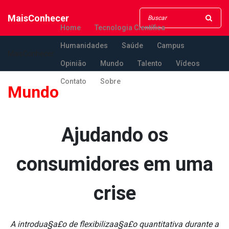
MaisConhecer
Home
Tecnologia Científica
Humanidades
Saúde
Campus
MaisConhecer
Opinião
Mundo
Talento
Vídeos
Contato
Sobre
Mundo
Ajudando os
consumidores em uma
crise
A introdua§a£o de flexibilizaa§a£o quantitativa durante a