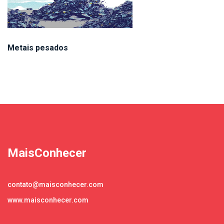
Metais pesados
MaisConhecer
contato@maisconhecer.com
www.maisconhecer.com