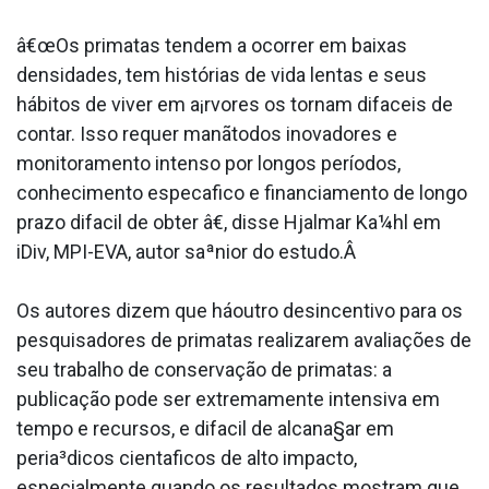
â€œOs primatas tendem a ocorrer em baixas
densidades, tem histórias de vida lentas e seus
hábitos de viver em a¡rvores os tornam difa­ceis de
contar. Isso requer manãtodos inovadores e
monitoramento intenso por longos períodos,
conhecimento especa­fico e financiamento de longo
prazo difa­cil de obter â€, disse Hjalmar Ka¼hl em
iDiv, MPI-EVA, autor saªnior do estudo.Â
Os autores dizem que háoutro desincentivo para os
pesquisadores de primatas realizarem avaliações de
seu trabalho de conservação de primatas: a
publicação pode ser extremamente intensiva em
tempo e recursos, e difa­cil de alcana§ar em
peria³dicos cienta­ficos de alto impacto,
especialmente quando os resultados mostram que