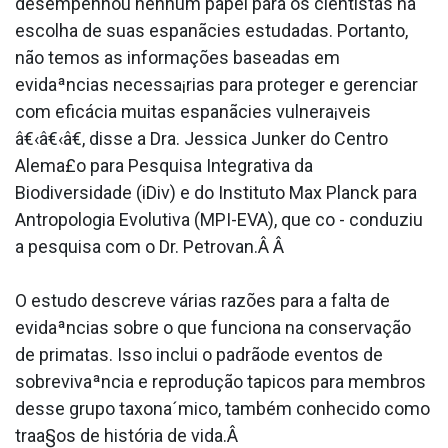
desempenhou nenhum papel para os cientistas na
escolha de suas espanãcies estudadas. Portanto,
não temos as informações baseadas em
evidaªncias necessa¡rias para proteger e gerenciar
com eficácia muitas espanãcies vulnera¡veis
â€‹â€‹â€, disse a Dra. Jessica Junker do Centro
Alema£o para Pesquisa Integrativa da
Biodiversidade (iDiv) e do Instituto Max Planck para
Antropologia Evolutiva (MPI-EVA), que co - conduziu
a pesquisa com o Dr. Petrovan.Â Â
O estudo descreve várias razões para a falta de
evidaªncias sobre o que funciona na conservação
de primatas. Isso inclui o padrãode eventos de
sobrevivaªncia e reprodução ta­picos para membros
desse grupo taxona´mico, também conhecido como
traa§os de história de vida.Â