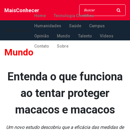
MaisConhecer
Home
Tecnologia Científica
Humanidades
Saúde
Campus
MaisConhecer
Opinião
Mundo
Talento
Vídeos
Contato
Sobre
Mundo
Entenda o que funciona
ao tentar proteger
macacos e macacos
Um novo estudo descobriu que a eficácia das medidas de