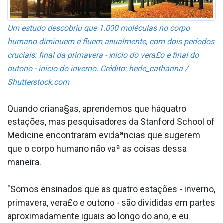
Um estudo descobriu que 1.000 moléculas no corpo
humano diminuem e fluem anualmente, com dois períodos
cruciais: final da primavera - ini­cio do vera£o e final do
outono - ini­cio do inverno. Crédito: herle_catharina /
Shutterstock.com
Quando criana§as, aprendemos que háquatro
estações, mas pesquisadores da Stanford School of
Medicine encontraram evidaªncias que sugerem
que o corpo humano não vaª as coisas dessa
maneira.
"Somos ensinados que as quatro estações - inverno,
primavera, vera£o e outono - são divididas em partes
aproximadamente iguais ao longo do ano, e eu