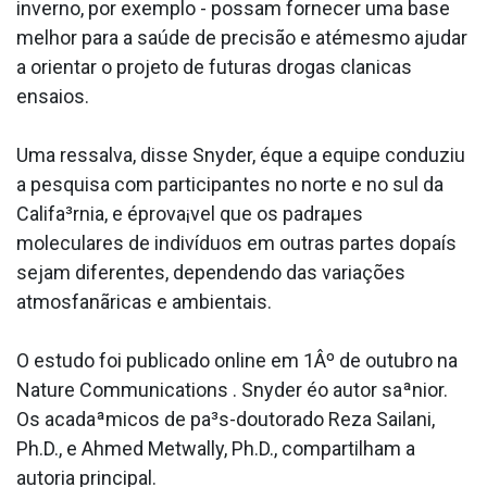
inverno, por exemplo - possam fornecer uma base
melhor para a saúde de precisão e atémesmo ajudar
a orientar o projeto de futuras drogas cla­nicas
ensaios.
Uma ressalva, disse Snyder, éque a equipe conduziu
a pesquisa com participantes no norte e no sul da
Califa³rnia, e éprova¡vel que os padraµes
moleculares de indivíduos em outras partes dopaís
sejam diferentes, dependendo das variações
atmosfanãricas e ambientais.
O estudo foi publicado online em 1Âº de outubro na
Nature Communications . Snyder éo autor saªnior.
Os acadaªmicos de pa³s-doutorado Reza Sailani,
Ph.D., e Ahmed Metwally, Ph.D., compartilham a
autoria principal.