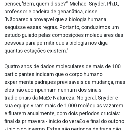
pensei, 'Bem, quem disse?'" Michael Snyder, Ph.D.,
professor e cadeira de genanãtica, disse.
"Nãoparecia prova¡vel que a biologia humana
seguisse essas regras. Portanto, conduzimos um
estudo guiado pelas composições moleculares das
pessoas para permitir que a biologia nos diga
quantas estações existem."
Quatro anos de dados moleculares de mais de 100
participantes indicam que o corpo humano
experimenta padraµes previsa­veis de mudança, mas
eles não acompanham nenhum dos sinais
tradicionais da Ma£e Natureza. No geral, Snyder e
sua equipe viram mais de 1.000 moléculas vazarem
e flua­rem anualmente, com dois períodos cruciais:
final da primavera - ini­cio do vera£o e final do outono
- ini­cio do inverno. Estes são períodos de transição