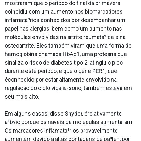
mostraram que o período do final da primavera
coincidiu com um aumento nos biomarcadores
inflamata³rios conhecidos por desempenhar um
papel nas alergias, bem como um aumento nas
moléculas envolvidas na artrite reumata³ide e na
osteoartrite. Eles também viram que uma forma de
hemoglobina chamada HbAc1, uma protea­na que
sinaliza o risco de diabetes tipo 2, atingiu o pico
durante este período, e que o gene PER1, que
éconhecido por estar altamente envolvido na
regulação do ciclo viga­lia-sono, também estava em
seu mais alto.
Em alguns casos, disse Snyder, érelativamente
a³bvio porque os na­veis de moléculas aumentaram.
Os marcadores inflamata³rios provavelmente
aumentam devido a altas contagens de pa³len, por