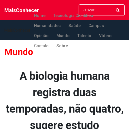
MaisConhecer
Home
Tecnologia Científica
Humanidades
Saúde
Campus
MaisConhecer
Opinião
Mundo
Talento
Vídeos
Contato
Sobre
Mundo
A biologia humana
registra duas
temporadas, não quatro,
sugere estudo