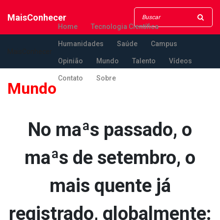
MaisConhecer
Home
Tecnologia Científica
Humanidades
Saúde
Campus
MaisConhecer
Opinião
Mundo
Talento
Vídeos
Contato
Sobre
Mundo
No maªs passado, o
maªs de setembro, o
mais quente já
registrado, globalmente: