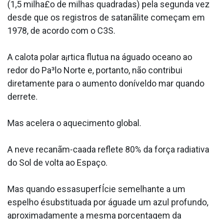
(1,5 milha£o de milhas quadradas) pela segunda vez
desde que os registros de satanãlite começam em
1978, de acordo com o C3S.
A calota polar a¡rtica flutua na águado oceano ao
redor do Pa³lo Norte e, portanto, não contribui
diretamente para o aumento doníveldo mar quando
derrete.
Mas acelera o aquecimento global.
A neve recanãm-caa­da reflete 80% da força radiativa
do Sol de volta ao Espaço.
Mas quando essasuperfÍcie semelhante a um
espelho ésubstitua­da por águade um azul profundo,
aproximadamente a mesma porcentagem da