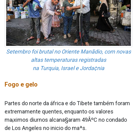
Setembro foi brutal no Oriente Manãdio, com novas
altas temperaturas registradas
na Turquia, Israel e Jorda¢nia
Fogo e gelo
Partes do norte da áfrica e do Tibete também foram
extremamente quentes, enquanto os valores
ma¡ximos diurnos alcana§aram 49ÂºC no condado
de Los Angeles no ini­cio do maªs.