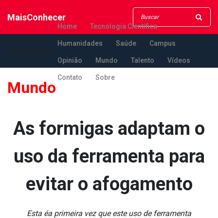
MaisConhecer
Home
Tecnologia Científica
Humanidades
Saúde
Campus
MaisConhecer
Opinião
Mundo
Talento
Vídeos
Contato
Sobre
Mundo
As formigas adaptam o
uso da ferramenta para
evitar o afogamento
Esta éa primeira vez que este uso de ferramenta