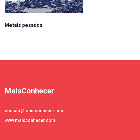
Metais pesados
MaisConhecer
contato@maisconhecer.com
www.maisconhecer.com