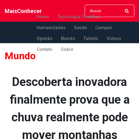
MaisConhecer
Home
Tecnologia Científica
Humanidades
Saúde
Campus
MaisConhecer
Opinião
Mundo
Talento
Vídeos
Contato
Sobre
Mundo
Descoberta inovadora
finalmente prova que a
chuva realmente pode
mover montanhas