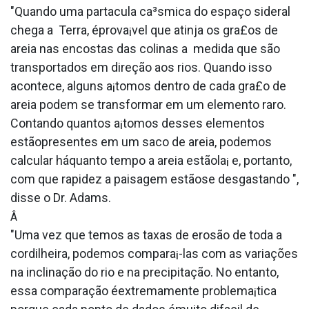
"Quando uma parta­cula ca³smica do espaço sideral
chega a Terra, éprova¡vel que atinja os gra£os de
areia nas encostas das colinas a medida que são
transportados em direção aos rios. Quando isso
acontece, alguns a¡tomos dentro de cada gra£o de
areia podem se transformar em um elemento raro.
Contando quantos a¡tomos desses elementos
estãopresentes em um saco de areia, podemos
calcular háquanto tempo a areia estãola¡ e, portanto,
com que rapidez a paisagem estãose desgastando ",
disse o Dr. Adams.
Â
"Uma vez que temos as taxas de erosão de toda a
cordilheira, podemos compara¡-las com as variações
na inclinação do rio e na precipitação. No entanto,
essa comparação éextremamente problema¡tica