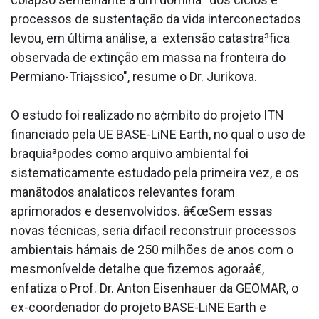
processos de sustentação da vida interconectados
levou, em última análise, a extensão catastra³fica
observada de extinção em massa na fronteira do
Permiano-Tria¡ssico", resume o Dr. Jurikova.
O estudo foi realizado no a¢mbito do projeto ITN
financiado pela UE BASE-LiNE Earth, no qual o uso de
braquia³podes como arquivo ambiental foi
sistematicamente estudado pela primeira vez, e os
manãtodos anala­ticos relevantes foram
aprimorados e desenvolvidos. â€œSem essas
novas técnicas, seria difa­cil reconstruir processos
ambientais hámais de 250 milhões de anos com o
mesmonívelde detalhe que fizemos agoraâ€,
enfatiza o Prof. Dr. Anton Eisenhauer da GEOMAR, o
ex-coordenador do projeto BASE-LiNE Earth e