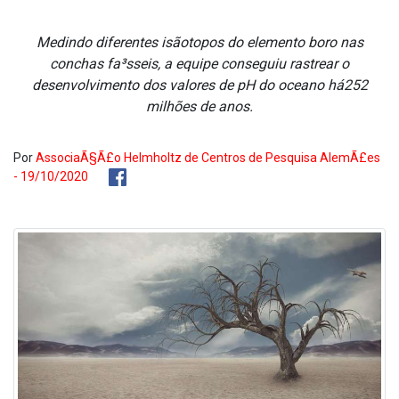
Medindo diferentes isãotopos do elemento boro nas
conchas fa³sseis, a equipe conseguiu rastrear o
desenvolvimento dos valores de pH do oceano há252
milhões de anos.
Por
AssociaÃ§Ã£o Helmholtz de Centros de Pesquisa AlemÃ£es
- 19/10/2020