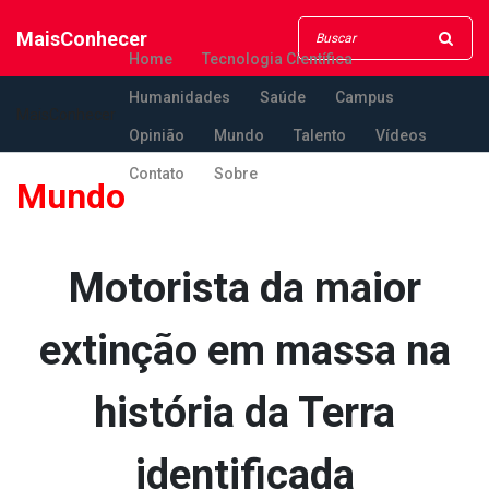
MaisConhecer
Home
Tecnologia Científica
Humanidades
Saúde
Campus
MaisConhecer
Opinião
Mundo
Talento
Vídeos
Contato
Sobre
Mundo
Motorista da maior
extinção em massa na
história da Terra
identificada