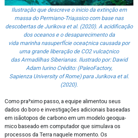
Ilustração que descreve o ini­cio da extinção em
massa do Permiano-Tria¡ssico com base nas
descobertas de Jurikova et al. (2020). A acidificação
dos oceanos e o desaparecimento da
vida marinha nasuperfÍcie ocea¢nica causada por
uma grande liberação de CO2 vulca¢nico
das Armadilhas Siberianas. Ilustrado por: Dawid
Adam Iurino Crédito: (PaleoFactory,
Sapienza University of Rome) para Jurikova et al.
(2020).
Como pra³ximo passo, a equipe alimentou seus
dados do boro e investigações adicionais baseadas
em isãotopos de carbono em um modelo geoqua­
mico baseado em computador que simulava os
processos da Terra naquele momento. Os