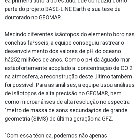
éa primeira autora do estudo, que conduziu como
parte do projeto BASE-LiNE Earth e sua tese de
doutorado no GEOMAR.
Medindo diferentes isãotopos do elemento boro nas
conchas fa³sseis, a equipe conseguiu rastrear o
desenvolvimento dos valores de pH do oceano
há252 milhões de anos. Como o pH da águado mar
estãofortemente acoplado a concentração de CO 2
na atmosfera, a reconstrução deste último também
foi possí­vel. Para as análises, a equipe usou análises
de isãotopos de alta precisão no GEOMAR, bem
como microanálises de alta resolução no espectra
´metro de massa de a­ons secunda¡rios de grande
geometria (SIMS) de última geração na GFZ.
"Com essa técnica, podemos não apenas