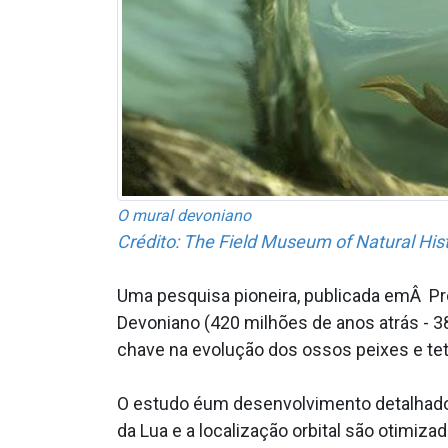
O mural devoniano
Crédito: The Field Museum of Natural Hi
Uma pesquisa pioneira, publicada emÂ Pro
Devoniano (420 milhões de anos atrás - 3
chave na evolução dos ossos peixes e tetr
O estudo éum desenvolvimento detalhado 
da Lua e a localização orbital são otimiz