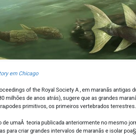
story em Chicago
ceedings of the Royal Society A , em maranãs antigas dur
80 milhões de anos atrás), sugere que as grandes maran
a¡podes primitivos, os primeiros vertebrados terrestres.
de umaÂ teoria publicada anteriormente no mesmo jorna
adas para criar grandes intervalos de maranãs e isolar po