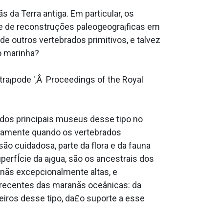
da Terra antiga. Em particular, os
 de reconstruções paleogeogra¡ficas em
de outros vertebrados primitivos, e talvez
o marinha?
etra¡pode ',Â Proceedings of the Royal
dos principais museus desse tipo no
adamente quando os vertebrados
ão cuidadosa, parte da flora e da fauna
perfÍcie da a¡gua, são os ancestrais dos
nãs excepcionalmente altas, e
 recentes das maranãs oceânicas: da
eiros desse tipo, da£o suporte a esse