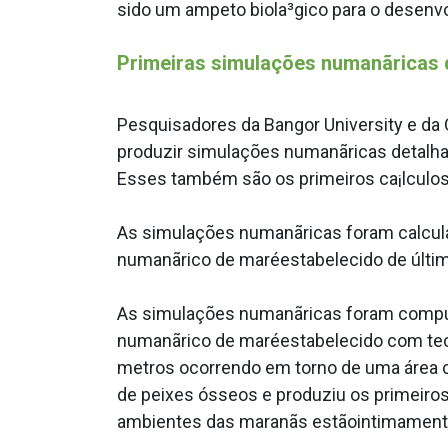
sido um a­mpeto biola³gico para o desen
Primeiras simulações numanãricas 
Pesquisadores da Bangor University e da O
produzir simulações numanãricas detalhad
Esses também são os primeiros ca¡lculos 
As simulações numanãricas foram calcul
numanãrico de maréestabelecido de últim
As simulações numanãricas foram compu
numanãrico de maréestabelecido com tecn
metros ocorrendo em torno de uma área co
de peixes ósseos e produziu os primeiro
ambientes das maranãs estãointimamente