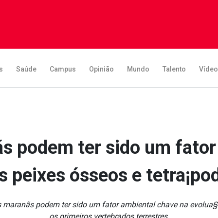
s
Saúde
Campus
Opinião
Mundo
Talento
Víde
s podem ter sido um fator
s peixes ósseos e tetra¡po
 maranãs podem ter sido um fator ambiental chave na evolua§a£
os primeiros vertebrados terrestres.