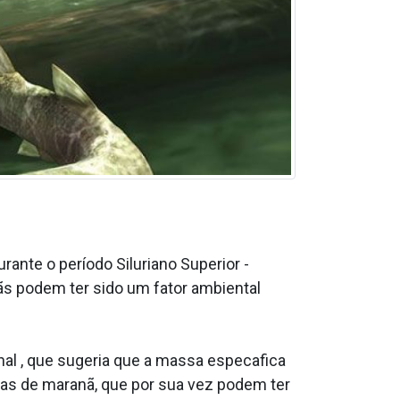
ante o período Siluriano Superior -
ãs podem ter sido um fator ambiental
l , que sugeria que a massa especa­fica
a§as de maranã, que por sua vez podem ter