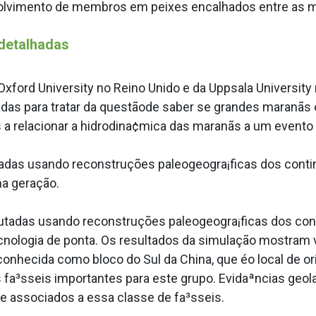
volvimento de membros em peixes encalhados entre as m
detalhadas
xford University no Reino Unido e da Uppsala University
as para tratar da questãode saber se grandes maranãs o
a relacionar a hidrodina¢mica das maranãs a um evento b
adas usando reconstruções paleogeogra¡ficas dos cont
a geração.
tadas usando reconstruções paleogeogra¡ficas dos con
ologia de ponta. Os resultados da simulação mostram v
nhecida como bloco do Sul da China, que éo local de ori
s fa³sseis importantes para este grupo. Evidaªncias ge
 associados a essa classe de fa³sseis.