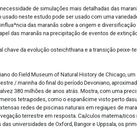
necessidade de simulações mais detalhadas das maranãs 
 usado neste estudo pode ser usado com uma variedade
 influaªncia das maranãs sobre a origem e diversificação 
apel das maranãs na precipitação de eventos de extinçã
tal chave da evolução osteichthiana e a transição peixe-t
ano do Field Museum of Natural History de Chicago, um 
estre / marinha do final do período Devoniano, aproxim
talvez 380 milhões de anos atrás. Mostra, com uma precis
imeiros tetra¡podes, como o espanãcime visto perto dasu
extensas redes de piscinas naturais em regiaµes de mara
navegação terrestre em resposta. Ca¡lculos matema¡ticos
s das universidades de Oxford, Bangor e Uppsala, os prim