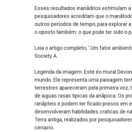
Esses resultados inanãditos estimulam a 
pesquisadores acreditam que o manãtodo
outros períodos de tempo, para explorar a
o oposto também: o que pode ter sido o p
Leia o artigo completo, ' Um fator ambien
Society A.
Legenda da imagem: Este éo mural Devoni
mundo. Ele representa uma paisagem terr
terrestres apareceram pela primeira vez, 
de a¡guas rasas tipicas da anãpoca. Os pr
ranãpteis e podem ter ficado presos em 
desenvolveram habilidades cra­ticas de 
Terra antiga, realizados por pesquisadore
cena¡rio.