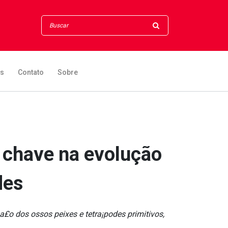
os
Contato
Sobre
 chave na evolução
des
o dos ossos peixes e tetra¡podes primitivos,