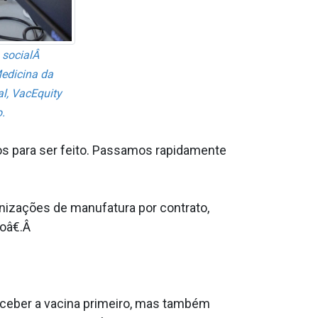
a socialÂ
Medicina da
l, VacEquity
.
os para ser feito. Passamos rapidamente
zações de manufatura por contrato,
oâ€.Â
eceber a vacina primeiro, mas também