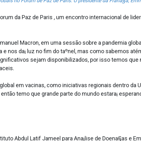
 globais no Forum de Paz de Paris. O presidente da Frana§a, E
rum da Paz de Paris , um encontro internacional de lider
.
mmanuel Macron, em uma sessão sobre a pandemia globa
 e nos da¡ luz no fim do taºnel, mas como sabemos até
gnificativos sejam disponibilizados, por isso temos qu
­ceis.
obal em vacinas, como iniciativas regionais dentro da 
o, então temo que grande parte do mundo estara¡ espera
stituto Abdul Latif Jameel para Ana¡lise de Doena§as e 