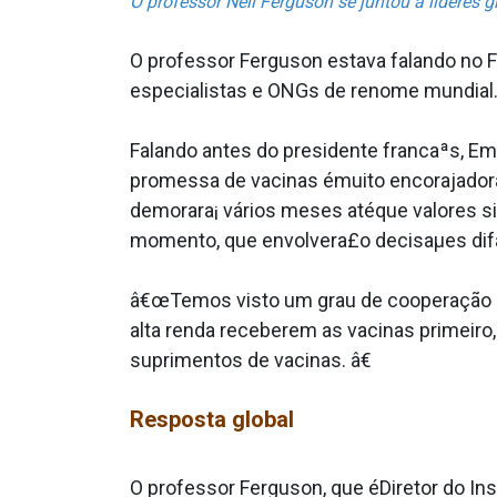
O professor Neil Ferguson se juntou a lideres
O professor Ferguson estava falando no Fo
especialistas e ONGs de renome mundial
Falando antes do presidente francaªs, E
promessa de vacinas émuito encorajadora
demorara¡ vários meses atéque valores si
momento, que envolvera£o decisaµes difa
â€œTemos visto um grau de cooperação gl
alta renda receberem as vacinas primeir
suprimentos de vacinas. â€
Resposta global
O professor Ferguson, que éDiretor do In