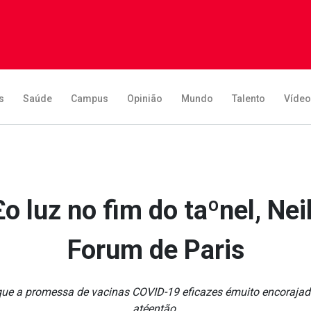
s
Saúde
Campus
Opinião
Mundo
Talento
Víde
o luz no fim do taºnel, Nei
Forum de Paris
 que a promessa de vacinas COVID-19 eficazes émuito encoraja
atéentão.