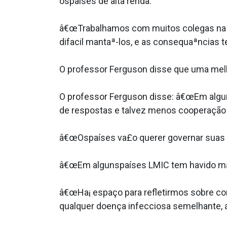
ospaíses de alta renda.
â€œTrabalhamos com muitos colegas na Am
difa­cil mantaª-los, e as consequaªncias 
O professor Ferguson disse que uma melh
O professor Ferguson disse: â€œEm algum
de respostas e talvez menos cooperação e
â€œOspaíses va£o querer governar suas pr
â€œEm algunspaíses LMIC tem havido mai
â€œHa¡ espaço para refletirmos sobre 
qualquer doença infecciosa semelhante