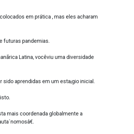
colocados em prática , mas eles acharam
e futuras pandemias.
nãrica Latina, vocêviu uma diversidade
 sido aprendidas em um esta¡gio inicial.
sto.
ta mais coordenada globalmente a
auta´nomosâ€.