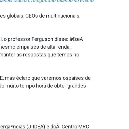
mmanuel Macron, fotografado falando no evento
es globais, CEOs de multinacionais,
l, o professor Ferguson disse: â€œA
mesmo empaíses de alta renda ,
e manter as respostas que temos no
UE, mas éclaro que veremos ospaíses de
ndo muito tempo hora de obter grandes
Emergaªncias (J-IDEA) e doÂ Centro MRC