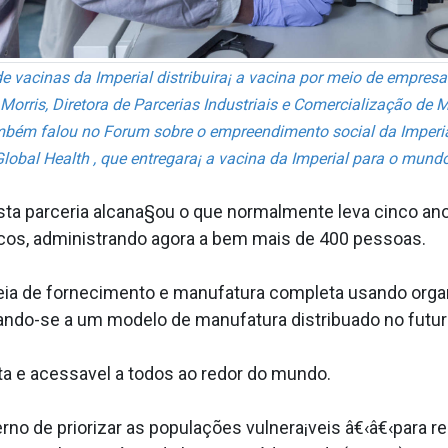
e vacinas da Imperial distribuira¡ a vacina por meio de empres
Morris, Diretora de Parcerias Industriais e Comercialização de 
ambém falou no Forum sobre o empreendimento social da Imperia
Global Health , que entregara¡ a vacina da Imperial para o mundo
ta parceria alcana§ou o que normalmente leva cinco an
nicos, administrando agora a bem mais de 400 pessoas.
de fornecimento e manufatura completa usando organi
ando-se a um modelo de manufatura distribua­do no futur
a e acessa­vel a todos ao redor do mundo.
o de priorizar as populações vulnera¡veis â€‹â€‹para r