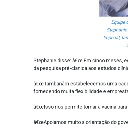
Equipe d
Stephanie 
Imperial, t
Stephanie disse: â€œ Em cinco meses, es
da pesquisa pré-cla­nica aos estudos clí
â€œTambanãm estabelecemos uma cadeia 
fornecendo muita flexibilidade e emprest
â€œIsso nos permite tornar a vacina barat
â€œApoiamos muito a orientação do govern