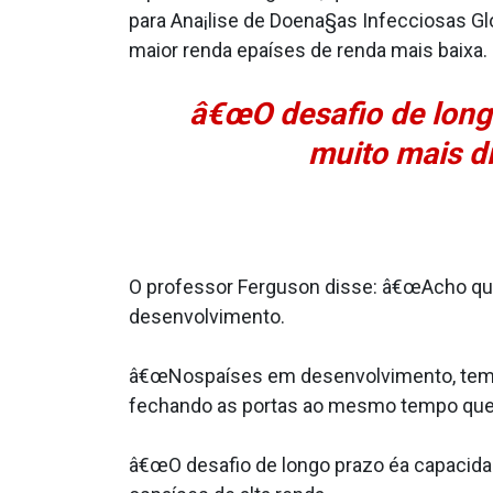
para Ana¡lise de Doena§as Infecciosas G
maior renda epaíses de renda mais baixa.
â€œO desafio de long
muito mais di
O professor Ferguson disse: â€œAcho qu
desenvolvimento.
â€œNospaíses em desenvolvimento, tem h
fechando as portas ao mesmo tempo que 
â€œO desafio de longo prazo éa capacidad