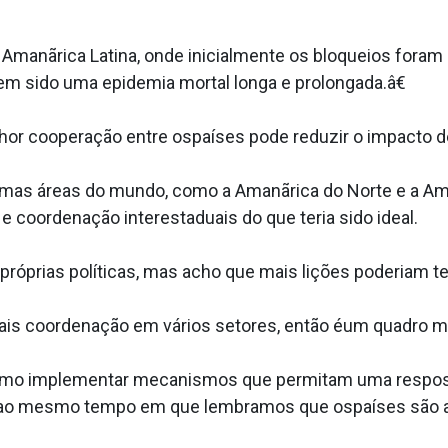
anãrica Latina, onde inicialmente os bloqueios foram 
tem sido uma epidemia mortal longa e prolongada.â€
or cooperação entre ospaíses pode reduzir o impacto d
as áreas do mundo, como a Amanãrica do Norte e a Ama
 coordenação interestaduais do que teria sido ideal.
óprias políticas, mas acho que mais lições poderiam ter
s coordenação em vários setores, então éum quadro mi
como implementar mecanismos que permitam uma respos
, ao mesmo tempo em que lembramos que ospaíses são 