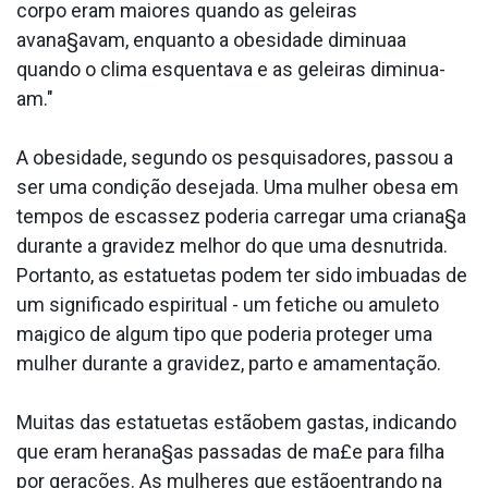
corpo eram maiores quando as geleiras
avana§avam, enquanto a obesidade diminua­a
quando o clima esquentava e as geleiras diminua­
am."
A obesidade, segundo os pesquisadores, passou a
ser uma condição desejada. Uma mulher obesa em
tempos de escassez poderia carregar uma criana§a
durante a gravidez melhor do que uma desnutrida.
Portanto, as estatuetas podem ter sido imbua­das de
um significado espiritual - um fetiche ou amuleto
ma¡gico de algum tipo que poderia proteger uma
mulher durante a gravidez, parto e amamentação.
Muitas das estatuetas estãobem gastas, indicando
que eram herana§as passadas de ma£e para filha
por gerações. As mulheres que estãoentrando na