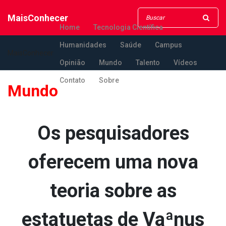
MaisConhecer
Home
Tecnologia Científica
Humanidades
Saúde
Campus
MaisConhecer
Opinião
Mundo
Talento
Vídeos
Contato
Sobre
Mundo
Os pesquisadores
oferecem uma nova
teoria sobre as
estatuetas de Vaªnus