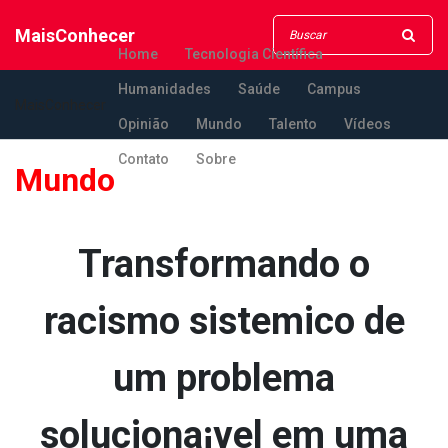
MaisConhecer
Home
Tecnologia Científica
Humanidades
Saúde
Campus
MaisConhecer
Opinião
Mundo
Talento
Vídeos
Contato
Sobre
Mundo
Transformando o
racismo sistemico de
um problema
soluciona¡vel em uma