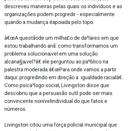
descreveu maneiras pelas quais os indivíduos e as
organizações podem progredir - especialmente
quando a mudança éapoiada pelo topo.
â€œA questãode um milha£o de da³lares em que
estou trabalhando anã: como transformamos um
problema soluciona¡vel em uma solução
alcana§a¡vel?â€ ele perguntou ao paºblico na
palestra moderada â€œPara onde vamos a partir
daqui: progredindo em direção a igualdade racialâ€.
Como psica³logo social, Livingston disse que
descobriu que a persuasão sutil pode ser mais
convincente nonívelindividual do que fatos e
números.
Livingston citou uma força policial municipal que