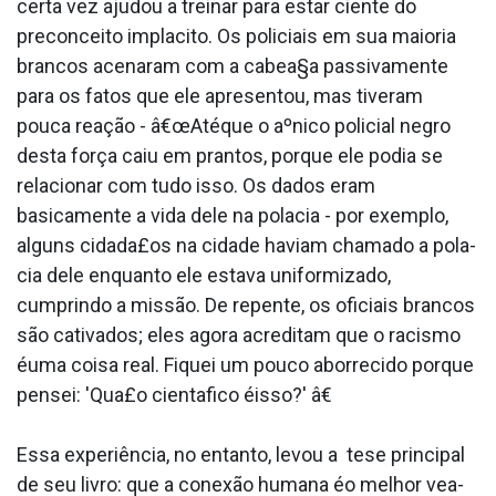
certa vez ajudou a treinar para estar ciente do
preconceito impla­cito. Os policiais em sua maioria
brancos acenaram com a cabea§a passivamente
para os fatos que ele apresentou, mas tiveram
pouca reação - â€œAtéque o aºnico policial negro
desta força caiu em prantos, porque ele podia se
relacionar com tudo isso. Os dados eram
basicamente a vida dele na pola­cia - por exemplo,
alguns cidada£os na cidade haviam chamado a pola­
cia dele enquanto ele estava uniformizado,
cumprindo a missão. De repente, os oficiais brancos
são cativados; eles agora acreditam que o racismo
éuma coisa real. Fiquei um pouco aborrecido porque
pensei: 'Qua£o cienta­fico éisso?' â€
Essa experiência, no entanto, levou a tese principal
de seu livro: que a conexão humana éo melhor vea­