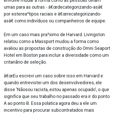
envolve mudar a forma como as pessoas olham
umas para as outras - â€œdecategorizando-asâ€
por esterea³tipos raciais e â€œrecategorizando-
asâ€ como indivíduos ou companheiros de equipe.
Em um caso mais pra³ximo de Harvard. Livingston
relatou como a Massport mudou a forma como
avaliou as propostas de construção do Omni Seaport
Hotel em Boston para incluir a diversidade como um
critanãrio de seleção.
â€œEu escrevi um caso sobre isso em Harvard e
quando entrevistei um dos desenvolvedores, ele
disse 'Nãosou racista, estou apenas ocupado', o que
significa que seu trabalho no passado era ir do ponto
A ao ponto B. Essa pola­tica agora deu a ele um
incentivo para procurar subcontratados mais