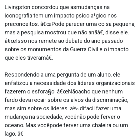
Livingston concordou que asmudanças na
iconografia tem um impacto psicola³gico nos
preconceitos. â€œPode parecer uma coisa pequena,
mas a pesquisa mostrou que não anãâ€, disse ele.
â€œIsso nos remete ao debate do ano passado
sobre os monumentos da Guerra Civil e o impacto
que eles tiveramâ€.
Respondendo a uma pergunta de um aluno, ele
enfatizou a necessidade dos lideres organizacionais
fazerem o esfora§o. â€œNãoacho que nenhum
fardo deva recair sobre os alvos da discriminação,
mas sim sobre os lideres. a‰ difa­cil fazer uma
mudança na sociedade, vocênão pode ferver o
oceano. Mas vocêpode ferver uma chaleira ou um
lago. â€