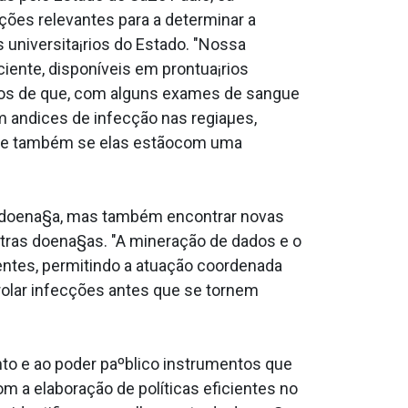
ções relevantes para a determinar a
 universita¡rios do Estado. "Nossa
ente, disponí­veis em prontua¡rios
ios de que, com alguns exames de sangue
 a­ndices de infecção nas regiaµes,
o, e também se elas estãocom uma
 da doena§a, mas também encontrar novas
utras doena§as. "A mineração de dados e o
gentes, permitindo a atuação coordenada
rolar infecções antes que se tornem
to e ao poder paºblico instrumentos que
a elaboração de políticas eficientes no