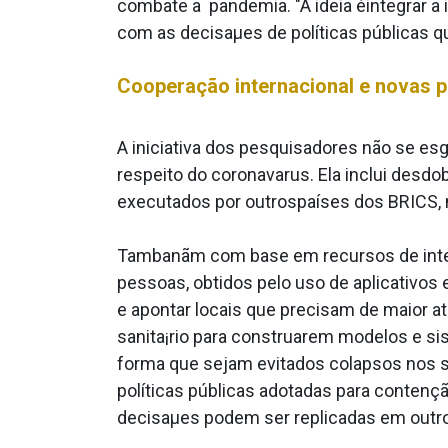
combate a pandemia. "A ideia éintegrar a 
com as decisaµes de políticas públicas 
Cooperação internacional e novas p
A iniciativa dos pesquisadores não se esgo
respeito do coronava­rus. Ela inclui desd
executados por outrospaíses dos BRICS, no
Tambanãm com base em recursos de inteli
pessoas, obtidos pelo uso de aplicativo
e apontar locais que precisam de maior 
sanita¡rio para construa­rem modelos e si
forma que sejam evitados colapsos nos s
políticas públicas adotadas para contenç
decisaµes podem ser replicadas em outro