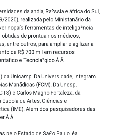
dades da andia, Raºssia e áfrica do Sul,
020), realizada pelo Ministanãrio da
ver nopaís ferramentas de inteligaªncia
s obtidas de prontua¡rios médicos,
entre outros, para ampliar e agilizar a
mento de R$ 700 mil em recursos
ta­fico e Tecnola³gico.Â Â
) da Unicamp. Da Universidade, integram
cias Manãdicas (FCM). Da Unesp,
CTS) e Carlos Magno Fortaleza, da
 Escola de Artes, Ciências e
stica (IME). Além dos pesquisadores das
per.Â
Â
as pelo Estado de Sa£o Paulo, éa