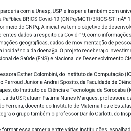
arceria com a Unesp, USP e Insper e também com universi
 Paºblica BRICS Covid-19 (CNPq/MCTI/BRICS-STI nÂº 19/2
or meio do CNPq. A iniciativa tem o objetivo de desenvol
diferentes dados a respeito da Covid-19, como informaçõe
mações geogra¡ficas, dados de movimentação de pessoas, 
da incidaªncia da doena§a. O projeto recebera¡ o investi
ional de Saúde (FNS) e Nacional de Desenvolvimento Cien
essora Esther Colombini, do Instituto de Computação (IC
 Perroud Junior e Andrei Sposito, da Faculdade de Ciên
µes, do Instituto de Ciência e Tecnologia de Sorocaba (I
 Já da USP, atuam Fa¡tima Nunes Marques, professora da
Ferreira, docente do Instituto de Matema¡tica e Estata­
ntegra o grupo também o professor Danilo Carlotti, do Ins
formar essa parceria entre várias instituições, espalhad