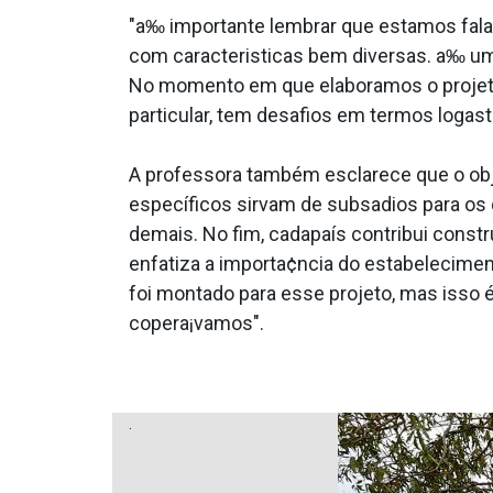
"a‰ importante lembrar que estamos falan
com caracteri­sticas bem diversas. a‰ u
No momento em que elaboramos o projeto, 
particular, tem desafios em termos loga­s
A professora também esclarece que o obj
específicos sirvam de subsa­dios para 
demais. No fim, cadapaís contribui const
enfatiza a importa¢ncia do estabeleciment
foi montado para esse projeto, mas isso
copera¡vamos".
.