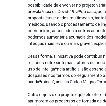
possibilidade de envolver no projeto vár
prevalaªncia da Covid-19. a‰ o caso, por
proposta éusar dados multimodais, tanto 
médicos, usando o processamento de ling
corriqueiros, associados a outros aspect
podemos aumentar a acura¡cia dos model
infecção mais leve ou mais grave", explic
Dessa forma, a iniciativa pode contribui
relações entre sintomas, fatores de risc
uso de inteligaªncia artificial são esse
dospaíses nos termos do Regulamento Sani
pandaªmicas", analisa Carlos Magno Fort
Outro objetivo do projeto éque ele ofere
aprimorem os processos de tomada de dec