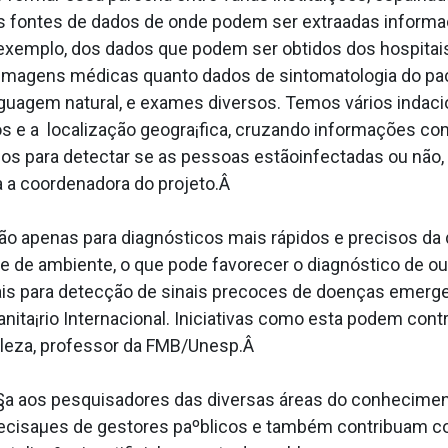
ias fontes de dados de onde podem ser extraa­das informa
 exemplo, dos dados que podem ser obtidos dos hospitais
imagens médicas quanto dados de sintomatologia do paci
uagem natural, e exames diversos. Temos vários inda­c
os e a localização geogra¡fica, cruzando informações com
os para detectar se as pessoas estãoinfectadas ou nã
a a coordenadora do projeto.Â
r não apenas para diagnósticos mais rápidos e precisos
o e de ambiente, o que pode favorecer o diagnóstico de o
nciais para detecção de sinais precoces de doenças emer
ta¡rio Internacional. Iniciativas como esta podem cont
aleza, professor da FMB/Unesp.Â
a§a aos pesquisadores das diversas áreas do conhecimen
isaµes de gestores paºblicos e também contribuam com 