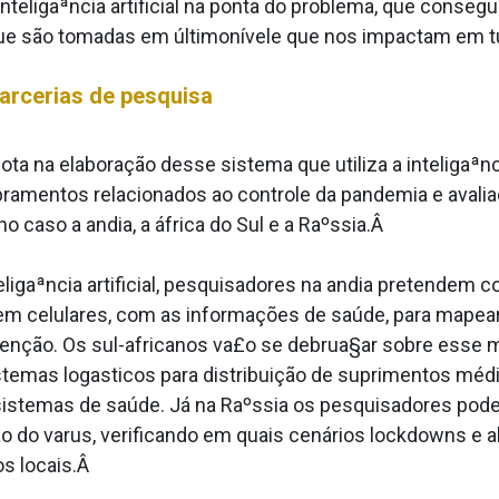
inteligaªncia artificial na ponta do problema, que conseg
que são tomadas em últimonívele que nos impactam em t
arcerias de pesquisa
ta na elaboração desse sistema que utiliza a inteligaªnci
obramentos relacionados ao controle da pandemia e avalia
 caso a andia, a áfrica do Sul e a Raºssia.Â
gaªncia artificial, pesquisadores na andia pretendem
s em celulares, com as informações de saúde, para mapea
atenção. Os sul-africanos va£o se debrua§ar sobre esse
stemas loga­sticos para distribuição de suprimentos médi
istemas de saúde. Já na Raºssia os pesquisadores pode
ão do va­rus, verificando em quais cenários lockdowns e
s locais.Â