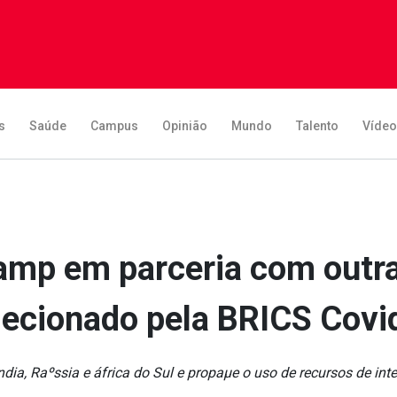
s
Saúde
Campus
Opinião
Mundo
Talento
Víde
amp em parceria com outr
lecionado pela BRICS Covi
ndia, Raºssia e áfrica do Sul e propaµe o uso de recursos de inte