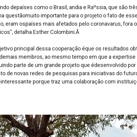
do depaíses como o Brasil, andia e Raºssia, que são t
ma questãomuito importante para o projeto o fato de es
eram ospaíses mais afetados pelo coronava­rus, fora os
ticos", detalha Esther Colombini.Â
etivo principal dessa cooperação éque os resultados ob
os demais membros, ao mesmo tempo em que a expertise
ruindo parte de um grande projeto que édesenvolvido po
o de novas redes de pesquisas para iniciativas do futur
 éinteressante porque traz uma colaboração com institu