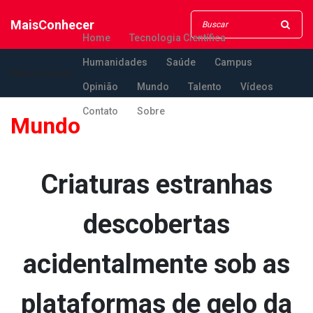
MaisConhecer
Home
Tecnologia Científica
Humanidades
Saúde
Campus
MaisConhecer
Opinião
Mundo
Talento
Vídeos
Contato
Sobre
Mundo
Criaturas estranhas
descobertas
acidentalmente sob as
plataformas de gelo da