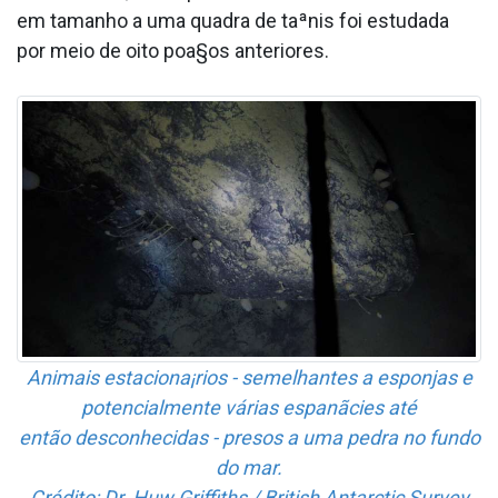
em tamanho a uma quadra de taªnis foi estudada
por meio de oito poa§os anteriores.
Animais estaciona¡rios - semelhantes a esponjas e
potencialmente várias espanãcies até
então desconhecidas - presos a uma pedra no fundo
do mar.
Crédito: Dr. Huw Griffiths / British Antarctic Survey