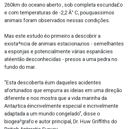
260km do oceano aberto , sob completa escurida£o
e com temperaturas de -2,2 Â° C, pouqua­ssimos
animais foram observados nessas condições.
Mas este estudo éo primeiro a descobrir a
existaªncia de animais estaciona¡rios - semelhantes
a esponjas e potencialmente várias espanãcies
atéentão desconhecidas - presos a uma pedra no
fundo do mar.
"Esta descoberta éum daqueles acidentes
afortunados que empurra as ideias em uma direção
diferente e nos mostra que a vida marinha da
Anta¡rtica éincrivelmente especial e incrivelmente
adaptada a um mundo congelado", disse o
biogea³grafo e autor principal, Dr. Huw Griffiths do