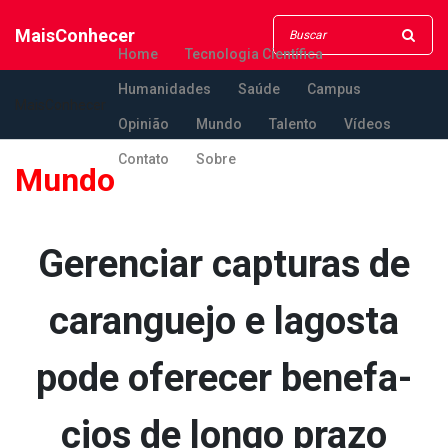
MaisConhecer
Home
Tecnologia Científica
Humanidades
Saúde
Campus
MaisConhecer
Opinião
Mundo
Talento
Vídeos
Contato
Sobre
Mundo
Gerenciar capturas de
caranguejo e lagosta
pode oferecer benefa­
cios de longo prazo