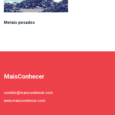
Metais pesados
MaisConhecer
contato@maisconhecer.com
www.maisconhecer.com