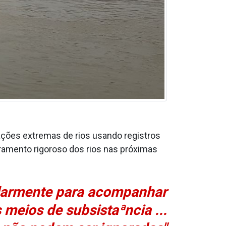
ções extremas de rios usando registros
oramento rigoroso dos rios nas próximas
ularmente para acompanhar
meios de subsistaªncia ...