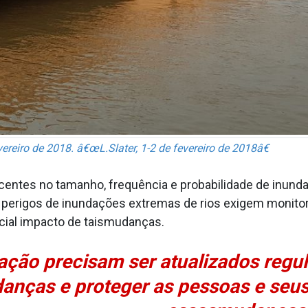
ereiro de 2018. â€œL.Slater, 1-2 de fevereiro de 2018â€
entes no tamanho, frequência e probabilidade de inunda
 os perigos de inundações extremas de rios exigem monit
ncial impacto de taismudanças.
ação precisam ser atualizados reg
nças e proteger as pessoas e seus 