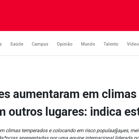
s
Saúde
Campus
Opinião
Mundo
Talento
Víde
es aumentaram em climas
 outros lugares: indica e
m climas temperados e colocando em risco populaa§aµes, meios
aªncias apresentadas por uma equipe internacional liderada po