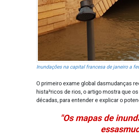
Inundações na capital francesa de janeiro a fev
O primeiro exame global dasmudanças rec
hista³ricos de rios, o artigo mostra que
décadas, para entender e explicar o pote
"Os mapas de inund
essasmuda