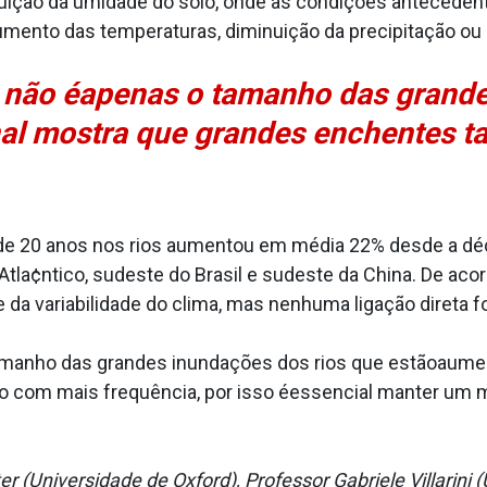
uição da umidade do solo, onde as condições anteced
mento das temperaturas, diminuição da precipitação ou
 não éapenas o tamanho das grande
nal mostra que grandes enchentes 
de 20 anos nos rios aumentou em média 22% desde a dé
tla¢ntico, sudeste do Brasil e sudeste da China. De aco
a variabilidade do clima, mas nenhuma ligação direta f
amanho das grandes inundações dos rios que estãoaum
 com mais frequência, por isso éessencial manter um 
r (Universidade de Oxford), Professor Gabriele Villarini 