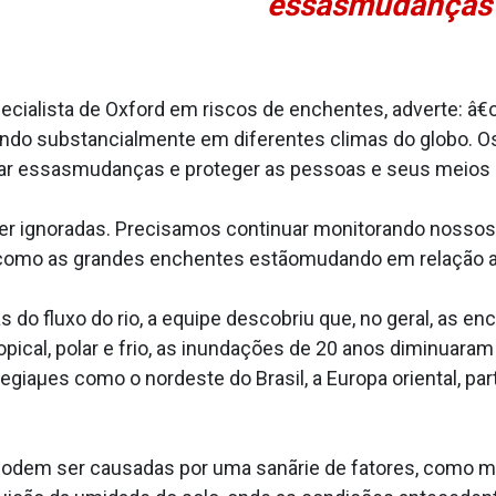
essasmudanças 
 especialista de Oxford em riscos de enchentes, adverte:
ndo substancialmente em diferentes climas do globo. O
r essasmudanças e proteger as pessoas e seus meios d
r ignoradas. Precisamos continuar monitorando nossos r
 como as grandes enchentes estãomudando em relação ao
 do fluxo do rio, a equipe descobriu que, no geral, as 
ropical, polar e frio, as inundações de 20 anos diminua­r
regiaµes como o nordeste do Brasil, a Europa oriental, p
odem ser causadas por uma sanãrie de fatores, como m