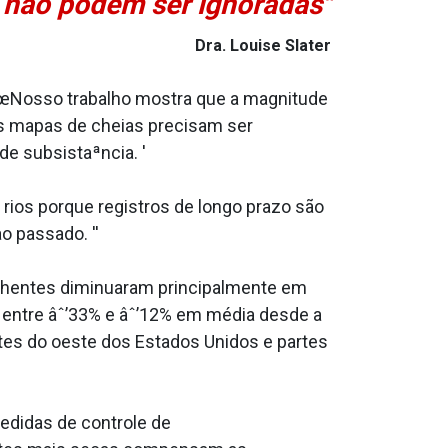
não podem ser ignoradas"
Dra. Louise Slater
 â€œNosso trabalho mostra que a magnitude
s mapas de cheias precisam ser
e subsistaªncia. '
ios porque registros de longo prazo são
 passado. ''
enchentes diminua­ram principalmente em
am entre âˆ’33% e âˆ’12% em média desde a
artes do oeste dos Estados Unidos e partes
edidas de controle de