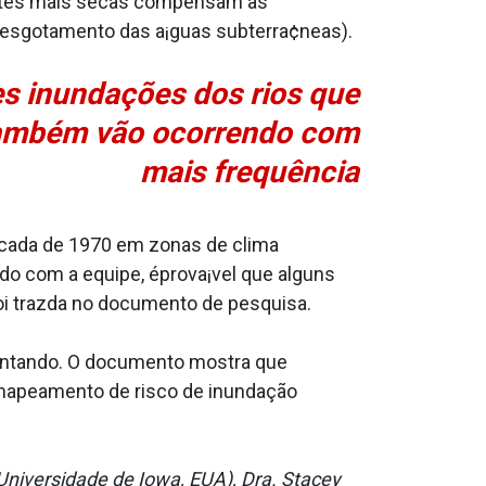
entes mais secas compensam as
 esgotamento das a¡guas subterra¢neas).
s inundações dos rios que
também vão ocorrendo com
mais frequência
cada de 1970 em zonas de clima
rdo com a equipe, éprova¡vel que alguns
oi trazda no documento de pesquisa.
entando. O documento mostra que
mapeamento de risco de inundação
(Universidade de Iowa, EUA), Dra. Stacey