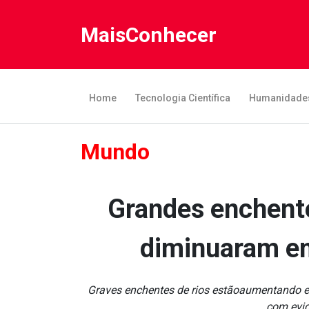
MaisConhecer
Home
Tecnologia Científica
Humanidade
Mundo
Grandes enchent
diminua­ram em
Graves enchentes de rios estãoaumentando e
com evid