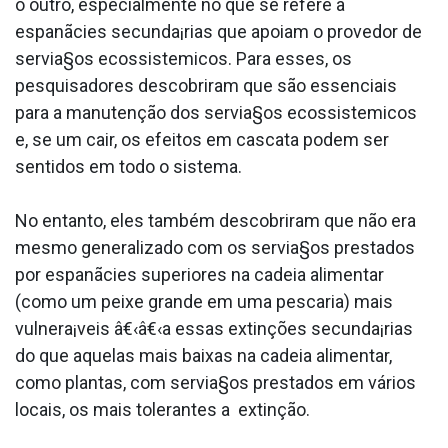
o outro, especialmente no que se refere a
espanãcies secunda¡rias que apoiam o provedor de
servia§os ecossistemicos. Para esses, os
pesquisadores descobriram que são essenciais
para a manutenção dos servia§os ecossistemicos
e, se um cair, os efeitos em cascata podem ser
sentidos em todo o sistema.
No entanto, eles também descobriram que não era
mesmo generalizado com os servia§os prestados
por espanãcies superiores na cadeia alimentar
(como um peixe grande em uma pescaria) mais
vulnera¡veis â€‹â€‹a essas extinções secunda¡rias
do que aquelas mais baixas na cadeia alimentar,
como plantas, com servia§os prestados em vários
locais, os mais tolerantes a extinção.