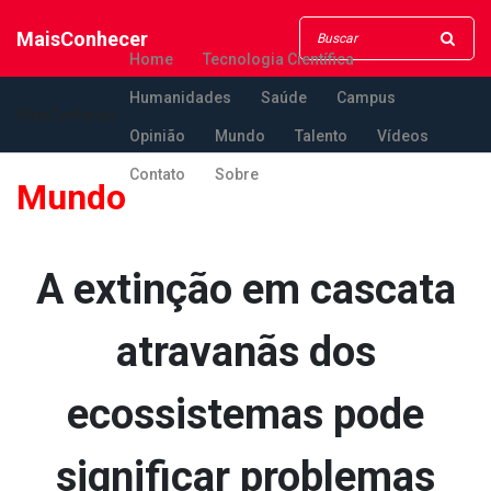
MaisConhecer
Home
Tecnologia Científica
Humanidades
Saúde
Campus
MaisConhecer
Opinião
Mundo
Talento
Vídeos
Contato
Sobre
Mundo
A extinção em cascata
atravanãs dos
ecossistemas pode
significar problemas