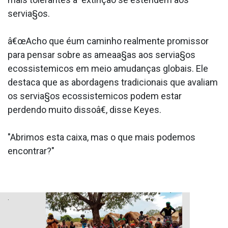
servia§os.
â€œAcho que éum caminho realmente promissor
para pensar sobre as ameaa§as aos servia§os
ecossistemicos em meio amudanças globais. Ele
destaca que as abordagens tradicionais que avaliam
os servia§os ecossistemicos podem estar
perdendo muito dissoâ€, disse Keyes.
"Abrimos esta caixa, mas o que mais podemos
encontrar?"
.