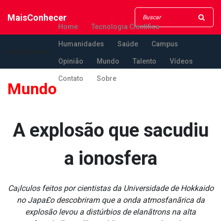
MaisConhecer
Home
Tecnologia Científica
Humanidades
Saúde
Campus
MaisConhecer
Opinião
Mundo
Talento
Vídeos
Contato
Sobre
Mundo
A explosão que sacudiu
a ionosfera
Ca¡lculos feitos por cientistas da Universidade de Hokkaido
no Japa£o descobriram que a onda atmosfanãrica da
explosão levou a distúrbios de elanãtrons na alta