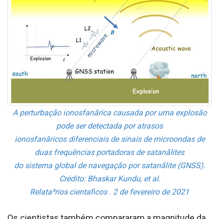
A perturbação ionosfanãrica causada por uma explosão
pode ser detectada por atrasos
ionosfanãricos diferenciais de sinais de microondas de
duas frequências portadoras de satanãlites
do sistema global de navegação por satanãlite (GNSS).
Crédito: Bhaskar Kundu, et al.
Relata³rios cienta­ficos . 2 de fevereiro de 2021
Os cientistas também compararam a magnitude da