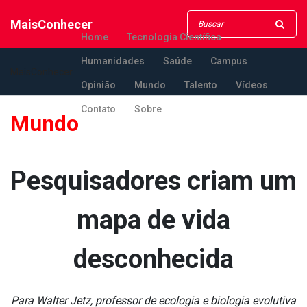
MaisConhecer
Home
Tecnologia Científica
Humanidades
Saúde
Campus
MaisConhecer
Opinião
Mundo
Talento
Vídeos
Contato
Sobre
Mundo
Pesquisadores criam um
mapa de vida
desconhecida
Para Walter Jetz, professor de ecologia e biologia evolutiva