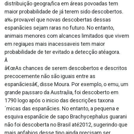
distribuição geogra¡fica em áreas povoadas tem
maior probabilidade de já terem sido descobertos.
a‰ prova¡vel que novas descobertas dessas
espanãcies sejam raras no futuro. No entanto,
animais menores com alcances limitados que vivem
em regiaµes mais inacessa­veis tem maior
probabilidade de ter evitado a detecção atéagora.
Â
â€œAs chances de serem descobertos e descritos
precocemente não são iguais entre as
espanãciesâ€, disse Moura. Por exemplo, o emu, um
grande pa¡ssaro da Austra¡lia, foi descoberto em
1790 logo após o ini­cio das descrições taxona
´micas das espanãcies. No entanto, a pequena e
esquiva espanãcie de sapo Brachycephalus guarani
não foi descoberta no Brasil até2012, sugerindo que
mais anfa­bios desse tipo ainda precisam ser