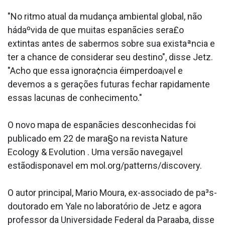
"No ritmo atual da mudança ambiental global, não
hádaºvida de que muitas espanãcies sera£o
extintas antes de sabermos sobre sua existaªncia e
ter a chance de considerar seu destino", disse Jetz.
"Acho que essa ignora¢ncia éimperdoa¡vel e
devemos a s gerações futuras fechar rapidamente
essas lacunas de conhecimento."
O novo mapa de espanãcies desconhecidas foi
publicado em 22 de mara§o na revista Nature
Ecology & Evolution . Uma versão navega¡vel
estãodispona­vel em mol.org/patterns/discovery.
O autor principal, Mario Moura, ex-associado de pa³s-
doutorado em Yale no laboratório de Jetz e agora
professor da Universidade Federal da Paraa­ba, disse