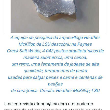
A equipe de pesquisa da arquea³loga Heather
McKillop da LSU descobriu na Paynes
Creek Salt Works, 4.042 postes arquiteta´nicos de
madeira submersos, uma canoa,
um remo, uma ferramenta de jadea­te de alta
qualidade, ferramentas de pedra
usadas para salgar peixes e carne e centenas de
pea§as
de cera¢mica. Crédito: Heather McKillop, LSU
Uma entrevista etnogra¡fica com um moderno