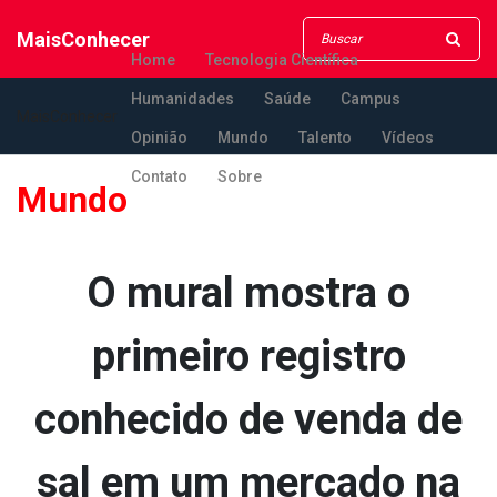
MaisConhecer
Home
Tecnologia Científica
Humanidades
Saúde
Campus
MaisConhecer
Opinião
Mundo
Talento
Vídeos
Contato
Sobre
Mundo
O mural mostra o
primeiro registro
conhecido de venda de
sal em um mercado na