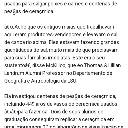
usadas para salgar peixes e carnes e centenas de
pea§as de cera¢mica.
â€œAcho que os antigos maias que trabalhavam
aqui eram produtores-vendedores e levavam o sal
de canoa rio acima. Eles estavam fazendo grandes
quantidades de sal, muito mais do que precisavam
para suas fama­lias imediatas. Este era o seu
sustentoâ€, disse McKillop, que éo Thomas & Lillian
Landrum Alumni Professor no Departamento de
Geografia e Antropologia da LSU.
Ela investigou centenas de pea§as de cera¢mica,
incluindo 449 aros de vasos de cera¢mica usados
â€‹â€‹para fazer sal. Dois de seus alunos de
graduação conseguiram replicar a cera¢mica em
uma impressora 3D no laboratório de visualização de