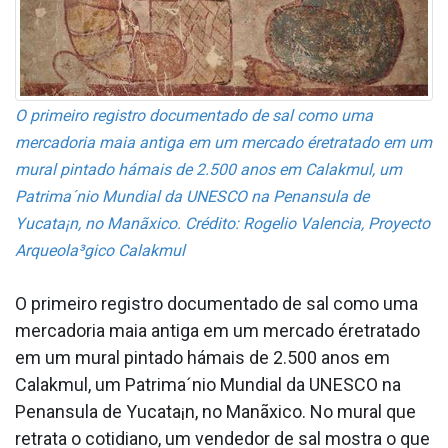
O primeiro registro documentado de sal como uma
mercadoria maia antiga em um mercado éretratado em um
mural pintado hámais de 2.500 anos em Calakmul, um
Patrima´nio Mundial da UNESCO na Pena­nsula de
Yucata¡n, no Manãxico. Crédito: Rogelio Valencia, Proyecto
Arqueola³gico Calakmul
O primeiro registro documentado de sal como uma
mercadoria maia antiga em um mercado éretratado
em um mural pintado hámais de 2.500 anos em
Calakmul, um Patrima´nio Mundial da UNESCO na
Pena­nsula de Yucata¡n, no Manãxico. No mural que
retrata o cotidiano, um vendedor de sal mostra o que