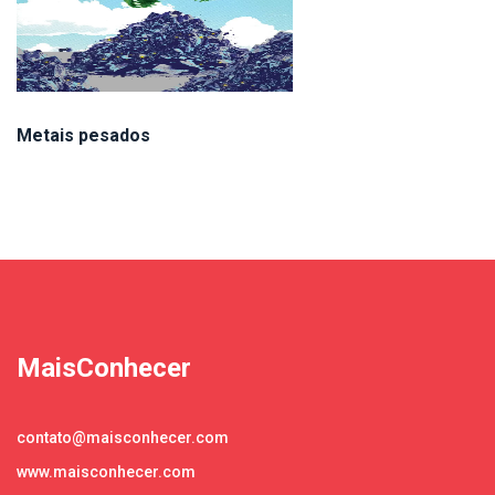
Metais pesados
MaisConhecer
contato@maisconhecer.com
www.maisconhecer.com