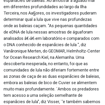
espanãcies de baleias. Ao amostrar a águado mar
em diferentes profundidades ao largo da Ilha
Terceira, nos Aa§ores, os investigadores puderam
determinar qual a lula que vive nas profundezas
onde as baleias caçam. "As pequenas quantidades
de eDNA de lula nessas amostras de águaforam
analisados â€‹â€‹em laboratório e comparados com
o DNA conhecido de espanãcies de lula ", diz
Vanãronique Merten, do GEOMAR, Helmholtz-Center
for Ocean Research Kiel, na Alemanha. Uma
descoberta inesperada, no entanto, foi que as
comunidades de lula não diferiam fortemente entre
as zonas de caça de as duas espanãcies de baleias,
embora as baleias de bico de Cuvier se alimentem
muito mais profundamente. `Ambos os predadores
tem acesso a uma seleção semelhante de
espanãcies de lula", diz Visser, `'e também sabemos