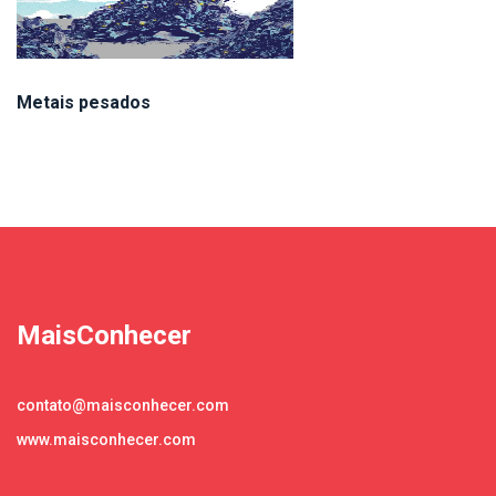
Metais pesados
MaisConhecer
contato@maisconhecer.com
www.maisconhecer.com