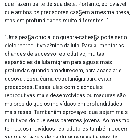
que fazem parte de sua dieta. Portanto, éprova¡vel
que ambos os predadores caa§em a mesma presa,
mas em profundidades muito diferentes. "
"Uma pea§a crucial do quebra-cabea§a pode ser o
ciclo reprodutivo aºnico da lula. Para aumentar as
chances de sucesso reprodutivo, muitas
espanãcies de lula migram para a¡guas mais
profundas quando amadurecem, para acasalar e
desovar. Essa éuma estratanãgia para evitar
predadores. Essas lulas com gla¢ndulas
reprodutivas mais desenvolvidas ou maduras são
maiores do que os indivíduos em profundidades
mais rasas. Tambanãm éprova¡vel que sejam mais
nutritivos do que seus parentes jovens. Ao mesmo
tempo, os indivíduos reprodutores também podem
ser mais fa¡ceis de capturar para as baleias de