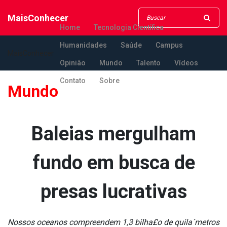
MaisConhecer
Home
Tecnologia Científica
Humanidades
Saúde
Campus
MaisConhecer
Opinião
Mundo
Talento
Vídeos
Contato
Sobre
Mundo
Baleias mergulham
fundo em busca de
presas lucrativas
Nossos oceanos compreendem 1,3 bilha£o de quila´metros