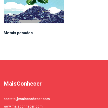
Metais pesados
MaisConhecer
contato@maisconhecer.com
www.maisconhecer.com