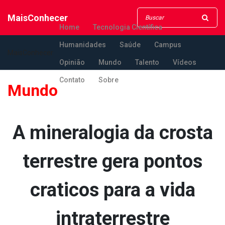
MaisConhecer
Home
Tecnologia Científica
Humanidades
Saúde
Campus
MaisConhecer
Opinião
Mundo
Talento
Vídeos
Contato
Sobre
Mundo
A mineralogia da crosta
terrestre gera pontos
cra­ticos para a vida
intraterrestre