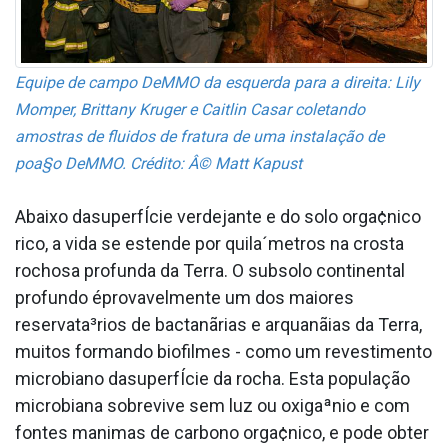
Equipe de campo DeMMO da esquerda para a direita: Lily
Momper, Brittany Kruger e Caitlin Casar coletando
amostras de fluidos de fratura de uma instalação de
poa§o DeMMO. Crédito: Â© Matt Kapust
Abaixo dasuperfÍcie verdejante e do solo orga¢nico
rico, a vida se estende por quila´metros na crosta
rochosa profunda da Terra. O subsolo continental
profundo éprovavelmente um dos maiores
reservata³rios de bactanãrias e arquanãias da Terra,
muitos formando biofilmes - como um revestimento
microbiano dasuperfÍcie da rocha. Esta população
microbiana sobrevive sem luz ou oxigaªnio e com
fontes ma­nimas de carbono orga¢nico, e pode obter