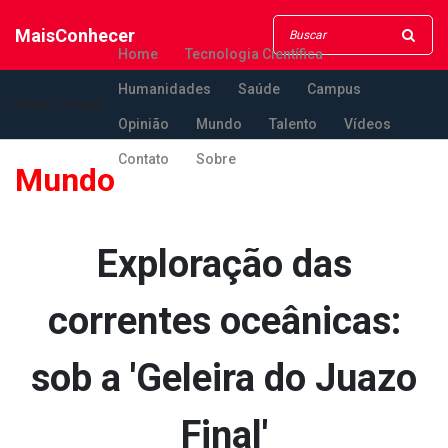
MaisConhecer
Home
Tecnologia Científica
Humanidades
Saúde
Campus
MaisConhecer
Opinião
Mundo
Talento
Vídeos
Contato
Sobre
Mundo
Exploração das
correntes oceânicas:
sob a 'Geleira do Jua­zo
Final'