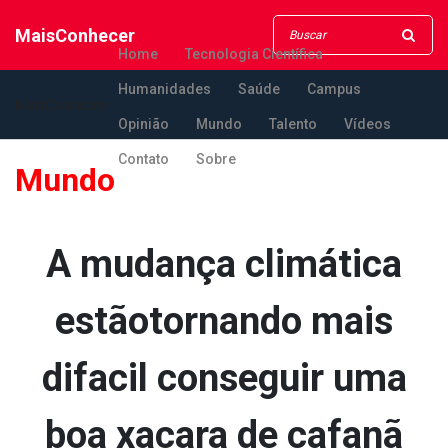
MaisConhecer
Home
Tecnologia Científica
Humanidades
Saúde
Campus
MaisConhecer
Opinião
Mundo
Talento
Vídeos
Contato
Sobre
Mundo
A mudança climática
estãotornando mais
difa­cil conseguir uma
boa xa­cara de cafanã