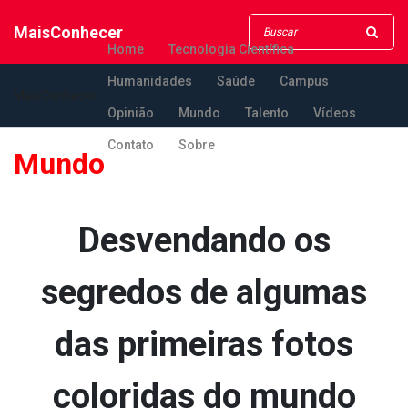
MaisConhecer
Home
Tecnologia Científica
Humanidades
Saúde
Campus
MaisConhecer
Opinião
Mundo
Talento
Vídeos
Contato
Sobre
Mundo
Desvendando os
segredos de algumas
das primeiras fotos
coloridas do mundo