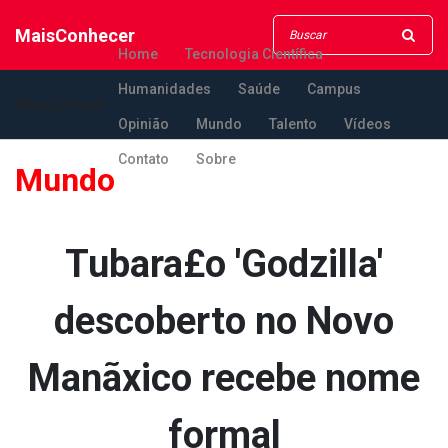
MaisConhecer
Home
Tecnologia Científica
Humanidades
Saúde
Campus
MaisConhecer
Opinião
Mundo
Talento
Vídeos
Contato
Sobre
Mundo
Tubara£o 'Godzilla'
descoberto no Novo
Manãxico recebe nome
formal