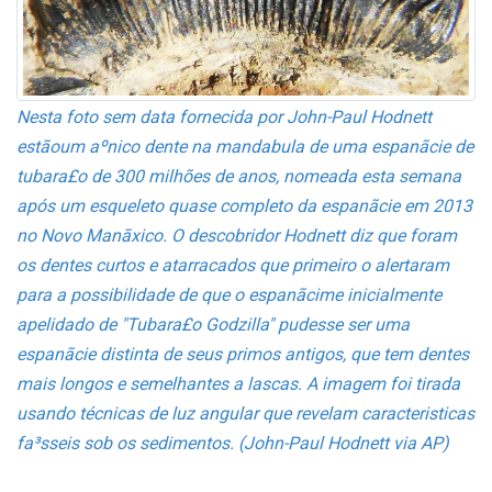
Nesta foto sem data fornecida por John-Paul Hodnett
estãoum aºnico dente na manda­bula de uma espanãcie de
tubara£o de 300 milhões de anos, nomeada esta semana
após um esqueleto quase completo da espanãcie em 2013
no Novo Manãxico. O descobridor Hodnett diz que foram
os dentes curtos e atarracados que primeiro o alertaram
para a possibilidade de que o espanãcime inicialmente
apelidado de "Tubara£o Godzilla" pudesse ser uma
espanãcie distinta de seus primos antigos, que tem dentes
mais longos e semelhantes a lascas. A imagem foi tirada
usando técnicas de luz angular que revelam caracteri­sticas
fa³sseis sob os sedimentos. (John-Paul Hodnett via AP)