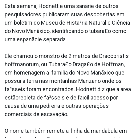
Esta semana, Hodnett e uma sanãrie de outros
pesquisadores publicaram suas descobertas em
um boletim do Museu de Hista³ria Natural e Ciência
do Novo Manãxico, identificando o tubara£o como
uma espanãcie separada.
Ele chamou o monstro de 2 metros de Dracopristis
hoffmanorum, ou Tubara£o Draga£o de Hoffman,
em homenagem a familia do Novo Manãxico que
possui a terra nas montanhas Manzano onde os
fa³sseis foram encontrados. Hodnett diz que a área
estãorepleta de fa³sseis e de fa¡cil acesso por
causa de uma pedreira e outras operações
comerciais de escavação.
O nome também remete a linha da manda­bula em