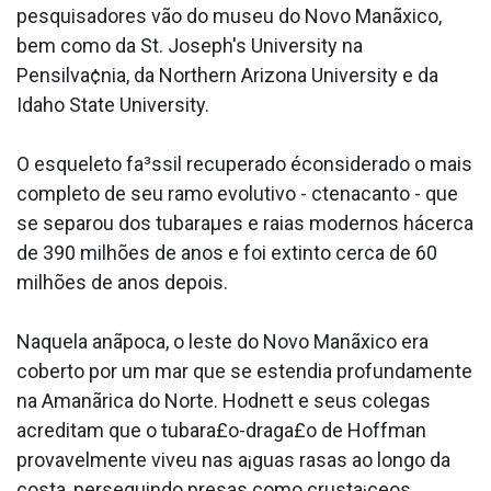
pesquisadores vão do museu do Novo Manãxico,
bem como da St. Joseph's University na
Pensilva¢nia, da Northern Arizona University e da
Idaho State University.
O esqueleto fa³ssil recuperado éconsiderado o mais
completo de seu ramo evolutivo - ctenacanto - que
se separou dos tubaraµes e raias modernos hácerca
de 390 milhões de anos e foi extinto cerca de 60
milhões de anos depois.
Naquela anãpoca, o leste do Novo Manãxico era
coberto por um mar que se estendia profundamente
na Amanãrica do Norte. Hodnett e seus colegas
acreditam que o tubara£o-draga£o de Hoffman
provavelmente viveu nas a¡guas rasas ao longo da
costa, perseguindo presas como crusta¡ceos,