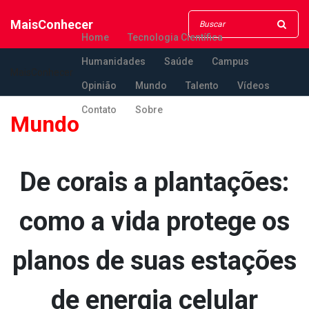
MaisConhecer
Home
Tecnologia Científica
Humanidades
Saúde
Campus
MaisConhecer
Opinião
Mundo
Talento
Vídeos
Contato
Sobre
Mundo
De corais a plantações:
como a vida protege os
planos de suas estações
de energia celular