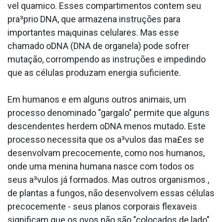
vel qua­mico. Esses compartimentos contem seu
pra³prio DNA, que armazena instruções para
importantes ma¡quinas celulares. Mas esse
chamado oDNA (DNA de organela) pode sofrer
mutação, corrompendo as instruções e impedindo
que as células produzam energia suficiente.
Em humanos e em alguns outros animais, um
processo denominado "gargalo" permite que alguns
descendentes herdem oDNA menos mutado. Este
processo necessita que os a³vulos das ma£es se
desenvolvam precocemente, como nos humanos,
onde uma menina humana nasce com todos os
seus a³vulos já formados. Mas outros organismos ,
de plantas a fungos, não desenvolvem essas células
precocemente - seus planos corporais flexa­veis
significam que os ovos não são "colocados de lado"