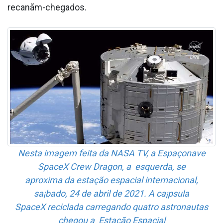
recanãm-chegados.
Nesta imagem feita da NASA TV, a Espaçonave
SpaceX Crew Dragon, a esquerda, se
aproxima da estação espacial internacional,
sa¡bado, 24 de abril de 2021. A ca¡psula
SpaceX reciclada carregando quatro astronautas
chegou a Estação Espacial