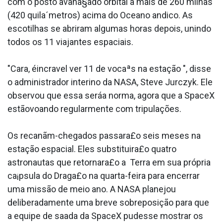
com o posto avana§ado orbital a mais de 260 milhas
(420 quila´metros) acima do Oceano andico. As
escotilhas se abriram algumas horas depois, unindo
todos os 11 viajantes espaciais.
"Cara, éincra­vel ver 11 de vocaªs na estação ", disse
o administrador interino da NASA, Steve Jurczyk. Ele
observou que essa seráa norma, agora que a SpaceX
estãovoando regularmente com tripulações.
Os recanãm-chegados passara£o seis meses na
estação espacial. Eles substituira£o quatro
astronautas que retornara£o a Terra em sua própria
ca¡psula do Draga£o na quarta-feira para encerrar
uma missão de meio ano. A NASA planejou
deliberadamente uma breve sobreposição para que
a equipe de saa­da da SpaceX pudesse mostrar os