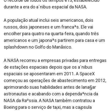
O recorde de todos os tempos é13, estabelecido
durante a era do a´nibus espacial da NASA.
A população atual inclui seis americanos, dois
russos, dois japoneses e um francaªs. Ele vai
encolher para quatro na quarta-feira, quando três
americanos e um japonaªs partirem para casa e um
splashdown no Golfo do Manãxico.
A NASA recorreu a empresas privadas para entregas
de estações espaciais depois que os a´nibus
espaciais se aposentaram em 2011. A SpaceX
começou as operações de abastecimento em 2012,
aprimorando suas habilidades antes de lana§ar
astronautas e acabando com a dependaªncia da
NASA da Raºssia. A NASA também contratou a
Boeing para o serviço de ta¡xi, mas a ca¡psula