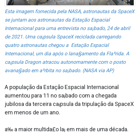
Esta imagem fornecida pela NASA, astronautas da SpaceX
se juntam aos astronautas da Estação Espacial
Internacional para uma entrevista no sa¡bado, 24 de abril
de 2021. Uma ca¡psula SpaceX reciclada carregando
quatro astronautas chegou a Estação Espacial
Internacional, um dia após o lana§amento da Fla³rida. A
ca¡psula Dragon atracou autonomamente com o posto
avana§ado em a³rbita no sa¡bado. (NASA via AP)
A população da Estação Espacial Internacional
aumentou para 11 no sa¡bado com a chegada
jubilosa da terceira ca¡psula da tripulação da SpaceX
em menos de um ano.
a‰ a maior multida£o la¡ em mais de uma década.