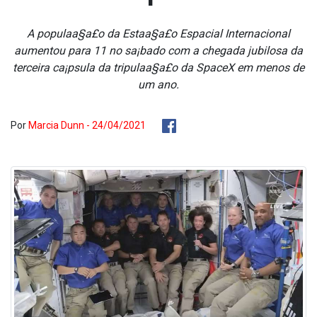
A populaa§a£o da Estaa§a£o Espacial Internacional
aumentou para 11 no sa¡bado com a chegada jubilosa da
terceira ca¡psula da tripulaa§a£o da SpaceX em menos de
um ano.
Por
Marcia Dunn - 24/04/2021