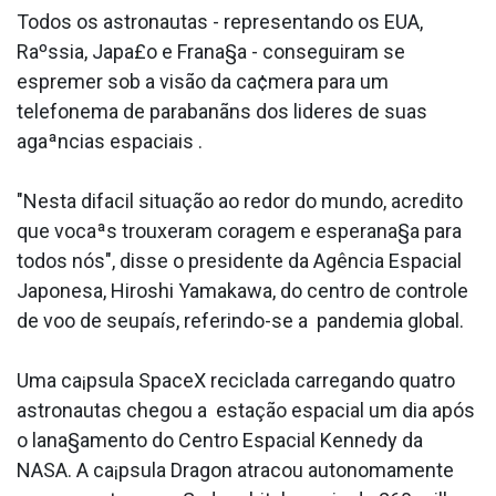
Todos os astronautas - representando os EUA,
Raºssia, Japa£o e Frana§a - conseguiram se
espremer sob a visão da ca¢mera para um
telefonema de parabanãns dos lideres de suas
agaªncias espaciais .
"Nesta difa­cil situação ao redor do mundo, acredito
que vocaªs trouxeram coragem e esperana§a para
todos nós", disse o presidente da Agência Espacial
Japonesa, Hiroshi Yamakawa, do centro de controle
de voo de seupaís, referindo-se a pandemia global.
Uma ca¡psula SpaceX reciclada carregando quatro
astronautas chegou a estação espacial um dia após
o lana§amento do Centro Espacial Kennedy da
NASA. A ca¡psula Dragon atracou autonomamente