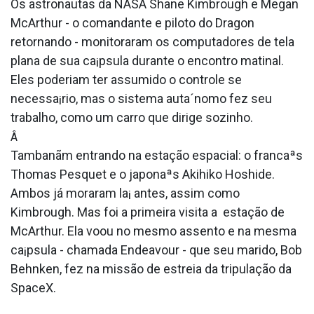
Os astronautas da NASA Shane Kimbrough e Megan
McArthur - o comandante e piloto do Dragon
retornando - monitoraram os computadores de tela
plana de sua ca¡psula durante o encontro matinal.
Eles poderiam ter assumido o controle se
necessa¡rio, mas o sistema auta´nomo fez seu
trabalho, como um carro que dirige sozinho.
Â
Tambanãm entrando na estação espacial: o francaªs
Thomas Pesquet e o japonaªs Akihiko Hoshide.
Ambos já moraram la¡ antes, assim como
Kimbrough. Mas foi a primeira visita a estação de
McArthur. Ela voou no mesmo assento e na mesma
ca¡psula - chamada Endeavour - que seu marido, Bob
Behnken, fez na missão de estreia da tripulação da
SpaceX.