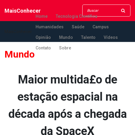
MaisConhecer
Home
Tecnologia Científica
Humanidades
Saúde
Campus
MaisConhecer
Opinião
Mundo
Talento
Vídeos
Contato
Sobre
Mundo
Maior multida£o de
estação espacial na
década após a chegada
da SpaceX