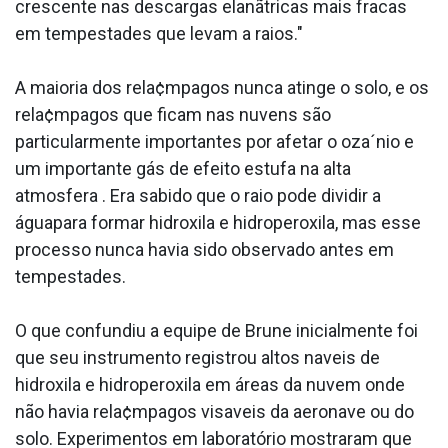
crescente nas descargas elanãtricas mais fracas
em tempestades que levam a raios."
A maioria dos rela¢mpagos nunca atinge o solo, e os
rela¢mpagos que ficam nas nuvens são
particularmente importantes por afetar o oza´nio e
um importante gás de efeito estufa na alta
atmosfera . Era sabido que o raio pode dividir a
águapara formar hidroxila e hidroperoxila, mas esse
processo nunca havia sido observado antes em
tempestades.
O que confundiu a equipe de Brune inicialmente foi
que seu instrumento registrou altos na­veis de
hidroxila e hidroperoxila em áreas da nuvem onde
não havia rela¢mpagos visa­veis da aeronave ou do
solo. Experimentos em laboratório mostraram que