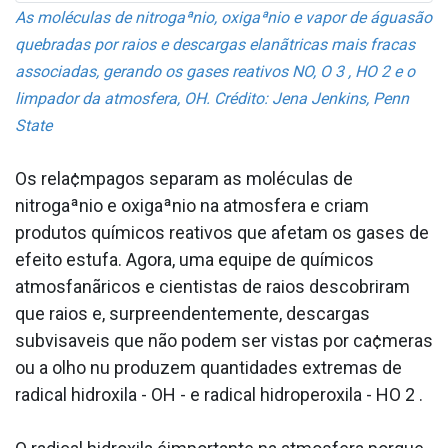
As moléculas de nitrogaªnio, oxigaªnio e vapor de águasão
quebradas por raios e descargas elanãtricas mais fracas
associadas, gerando os gases reativos NO, O 3 , HO 2 e o
limpador da atmosfera, OH. Crédito: Jena Jenkins, Penn
State
Os rela¢mpagos separam as moléculas de
nitrogaªnio e oxigaªnio na atmosfera e criam
produtos químicos reativos que afetam os gases de
efeito estufa. Agora, uma equipe de químicos
atmosfanãricos e cientistas de raios descobriram
que raios e, surpreendentemente, descargas
subvisa­veis que não podem ser vistas por ca¢meras
ou a olho nu produzem quantidades extremas de
radical hidroxila - OH - e radical hidroperoxila - HO 2 .