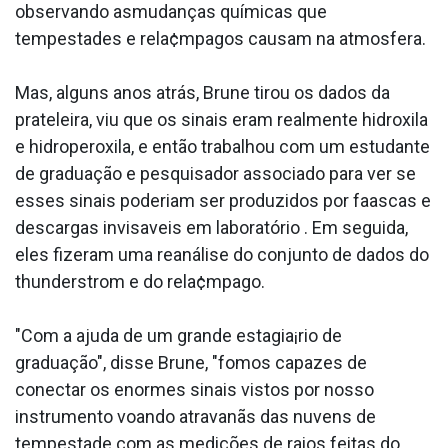
observando asmudanças químicas que
tempestades e rela¢mpagos causam na atmosfera.
Mas, alguns anos atrás, Brune tirou os dados da
prateleira, viu que os sinais eram realmente hidroxila
e hidroperoxila, e então trabalhou com um estudante
de graduação e pesquisador associado para ver se
esses sinais poderiam ser produzidos por faa­scas e
descargas invisa­veis em laboratório . Em seguida,
eles fizeram uma reanálise do conjunto de dados do
thunderstrom e do rela¢mpago.
"Com a ajuda de um grande estagia¡rio de
graduação", disse Brune, "fomos capazes de
conectar os enormes sinais vistos por nosso
instrumento voando atravanãs das nuvens de
tempestade com as medições de raios feitas do