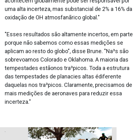
acontecem globalmente pode ser responsável por
uma alta incerteza, mas substancial de 2% a 16% da
oxidação de OH atmosfanãrico global."
"Esses resultados são altamente incertos, em parte
porque não sabemos como essas medições se
aplicam ao resto do globo", disse Brune. "Na³s são
sobrevoamos Colorado e Oklahoma. A maioria das
tempestades estãonos tra³picos. Toda a estrutura
das tempestades de plana­cies altas édiferente
daquelas nos tra³picos. Claramente, precisamos de
mais medições de aeronaves para reduzir essa
incerteza."
.