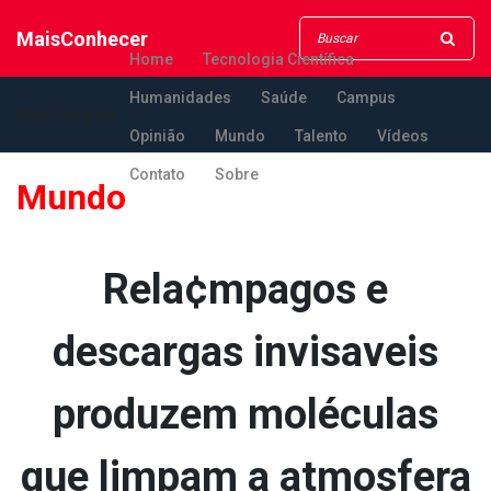
MaisConhecer
Home
Tecnologia Científica
Humanidades
Saúde
Campus
MaisConhecer
Opinião
Mundo
Talento
Vídeos
Contato
Sobre
Mundo
Rela¢mpagos e
descargas invisa­veis
produzem moléculas
que limpam a atmosfera