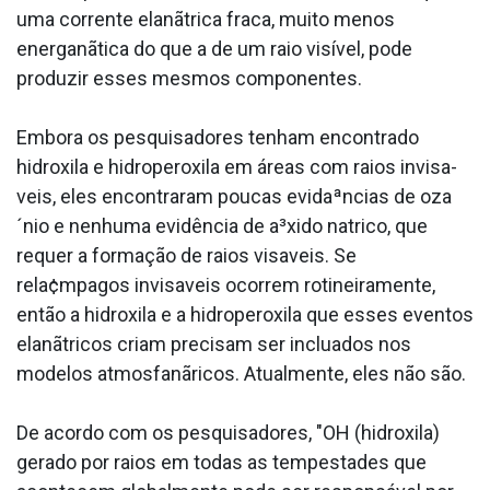
uma corrente elanãtrica fraca, muito menos
energanãtica do que a de um raio visível, pode
produzir esses mesmos componentes.
Embora os pesquisadores tenham encontrado
hidroxila e hidroperoxila em áreas com raios invisa­
veis, eles encontraram poucas evidaªncias de oza
´nio e nenhuma evidência de a³xido na­trico, que
requer a formação de raios visa­veis. Se
rela¢mpagos invisa­veis ocorrem rotineiramente,
então a hidroxila e a hidroperoxila que esses eventos
elanãtricos criam precisam ser inclua­dos nos
modelos atmosfanãricos. Atualmente, eles não são.
De acordo com os pesquisadores, "OH (hidroxila)
gerado por raios em todas as tempestades que